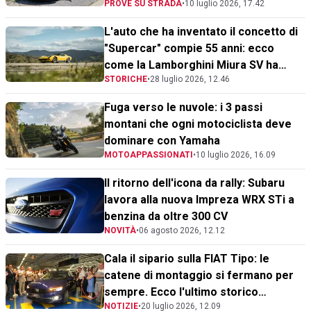
PROVE SU STRADA
•
10 luglio 2026, 17.42
L'auto che ha inventato il concetto di
"Supercar" compie 55 anni: ecco
come la Lamborghini Miura SV ha
STORICHE
•
28 luglio 2026, 12.46
stravolto la storia del motore V12
Fuga verso le nuvole: i 3 passi
montani che ogni motociclista deve
dominare con Yamaha
MOTOAPPASSIONATI
•
10 luglio 2026, 16.09
Il ritorno dell'icona da rally: Subaru
lavora alla nuova Impreza WRX STi a
benzina da oltre 300 CV
NOVITÀ
•
06 agosto 2026, 12.12
Cala il sipario sulla FIAT Tipo: le
catene di montaggio si fermano per
sempre. Ecco l'ultimo storico
NOTIZIE
•
20 luglio 2026, 12.09
esemplare