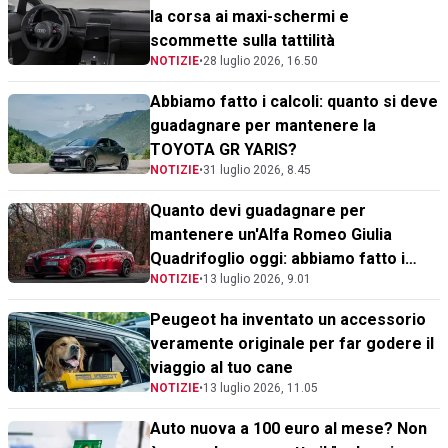
la corsa ai maxi-schermi e
scommette sulla tattilità
NOTIZIE
•
28 luglio 2026, 16.50
Abbiamo fatto i calcoli: quanto si deve
guadagnare per mantenere la
TOYOTA GR YARIS?
NOTIZIE
•
31 luglio 2026, 8.45
Quanto devi guadagnare per
mantenere un'Alfa Romeo Giulia
Quadrifoglio oggi: abbiamo fatto i
NOTIZIE
•
13 luglio 2026, 9.01
calcoli
Peugeot ha inventato un accessorio
veramente originale per far godere il
viaggio al tuo cane
NOTIZIE
•
13 luglio 2026, 11.05
Auto nuova a 100 euro al mese? Non