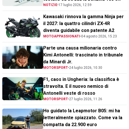
NOTIZIE
•
17 luglio 2026, 12.59
rinnovabile
Kawasaki rinnova la gamma Ninja per
il 2027: la quattro cilindri ZX-4R
diventa guidabile con patente A2
MOTOAPPASSIONATI
•
04 agosto 2026, 15.23
Parte una causa milionaria contro
Kimi Antonelli: trascinato in tribunale
da Minardi Jr.
MOTORSPORT
•
24 luglio 2026, 10.30
F1, caos in Ungheria: la classifica è
stravolta. E il nuovo nemico di
Antonelli veste di rosso
MOTORSPORT
•
27 luglio 2026, 11.26
Ho guidato la Leapmotor B05: mi ha
letteralmente spiazzato. Come va la
compatta da 22.900 euro