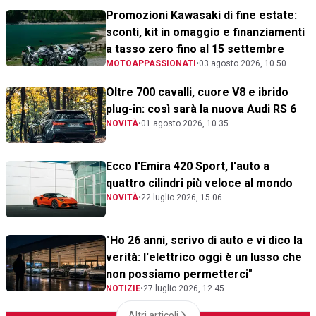
Promozioni Kawasaki di fine estate:
sconti, kit in omaggio e finanziamenti
a tasso zero fino al 15 settembre
MOTOAPPASSIONATI
•
03 agosto 2026, 10.50
Oltre 700 cavalli, cuore V8 e ibrido
plug-in: così sarà la nuova Audi RS 6
NOVITÀ
•
01 agosto 2026, 10.35
Ecco l'Emira 420 Sport, l'auto a
quattro cilindri più veloce al mondo
NOVITÀ
•
22 luglio 2026, 15.06
"Ho 26 anni, scrivo di auto e vi dico la
verità: l'elettrico oggi è un lusso che
non possiamo permetterci"
NOTIZIE
•
27 luglio 2026, 12.45
Altri articoli