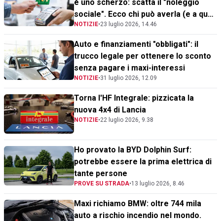
è uno scherzo: scatta il "noleggio
sociale". Ecco chi può averla (e a quali
NOTIZIE
•
23 luglio 2026, 14.46
condizioni)
Auto e finanziamenti "obbligati": il
trucco legale per ottenere lo sconto
senza pagare i maxi-interessi
NOTIZIE
•
31 luglio 2026, 12.09
Torna l'HF Integrale: pizzicata la
nuova 4x4 di Lancia
NOTIZIE
•
22 luglio 2026, 9.38
Ho provato la BYD Dolphin Surf:
potrebbe essere la prima elettrica di
tante persone
PROVE SU STRADA
•
13 luglio 2026, 8.46
Maxi richiamo BMW: oltre 744 mila
auto a rischio incendio nel mondo.