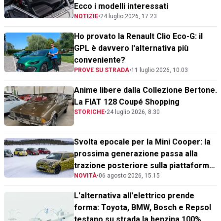
Ecco i modelli interessati
NOTIZIE
•
24 luglio 2026, 17.23
Ho provato la Renault Clio Eco-G: il
GPL è davvero l'alternativa più
conveniente?
PROVE SU STRADA
•
11 luglio 2026, 10.03
Anime libere dalla Collezione Bertone.
La FIAT 128 Coupé Shopping
STORICHE
•
24 luglio 2026, 8.30
Svolta epocale per la Mini Cooper: la
prossima generazione passa alla
trazione posteriore sulla piattaforma
NOVITÀ
•
06 agosto 2026, 15.15
BMW Gen6
L'alternativa all'elettrico prende
forma: Toyota, BMW, Bosch e Repsol
testano su strada la benzina 100%