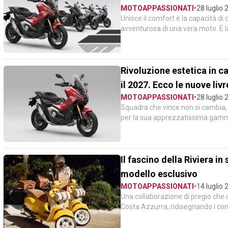
MOTOAPPASSIONATI
•
28 luglio 
Unisce il comfort e la capacità di
avventurosa di una vera moto. È la
segmento dei "SUV...
Rivoluzione estetica in c
il 2027. Ecco le nuove liv
MOTOAPPASSIONATI
•
28 luglio 
Squadra che vince non si cambia, m
per la sua apprezzatissima gamma 
lunga da 74...
Il fascino della Riviera i
modello esclusivo
MOTOAPPASSIONATI
•
14 luglio 
Una collaborazione di pregio che un
Costa Azzurra, ridisegnando i conf
urbana e del l...