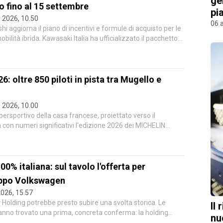
ge
o fino al 15 settembre
pi
 2026, 10.50
06 
ashi aggiorna il piano di incentivi e formule di acquisto per le
ilità ibrida. Kawasaki Italia ha ufficializzato il pacchetto
 oltre 850 piloti in pista tra Mugello e
 2026, 10.00
persportivo della casa francese, proiettato verso il
 con numeri significativi l'edizione 2026 dei MICHELIN
0% italiana: sul tavolo l'offerta per
uppo Volkswagen
2026, 15.57
or Holding potrebbe presto subire una svolta storica. Le
Il
 hanno trovato una prima, concreta conferma: la holding
nu