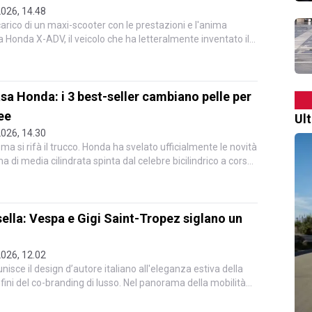
2026, 14.48
 carico di un maxi-scooter con le prestazioni e l'anima
 Honda X-ADV, il veicolo che ha letteralmente inventato il
asa Honda: i 3 best-seller cambiano pelle per
ree
Ul
2026, 14.30
a si rifà il trucco. Honda ha svelato ufficialmente le novità
di media cilindrata spinta dal celebre bicilindrico a corsa
n sella: Vespa e Gigi Saint-Tropez siglano un
2026, 12.02
isce il design d’autore italiano all'eleganza estiva della
ini del co-branding di lusso. Nel panorama della mobilità