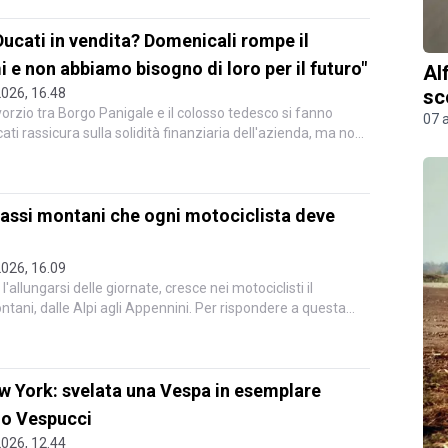
cati in vendita? Domenicali rompe il
 e non abbiamo bisogno di loro per il futuro"
Al
2026, 16.48
sc
ivorzio tra Borgo Panigale e il colosso tedesco si fanno
07 
cati rassicura sulla solidità finanziaria dell'azienda, ma non
 passi montani che ogni motociclista deve
2026, 16.09
l'allungarsi delle giornate, cresce nei motociclisti il
ntani, dalle Alpi agli Appennini. Per rispondere a questa
ew York: svelata una Vespa in esemplare
go Vespucci
2026, 12.44