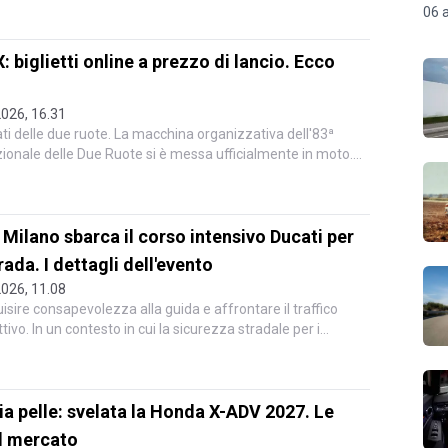
06 
: biglietti online a prezzo di lancio. Ecco
2026, 16.31
nati delle due ruote. La macchina organizzativa dell'83ª
zionale delle Due Ruote si è messa ufficialmente in moto.
 Milano sbarca il corso intensivo Ducati per
rada. I dettagli dell'evento
2026, 11.08
uisire consapevolezza alla guida e affrontare il traffico
ivo. In un contesto in cui la sicurezza stradale per i
ia pelle: svelata la Honda X-ADV 2027. Le
l mercato