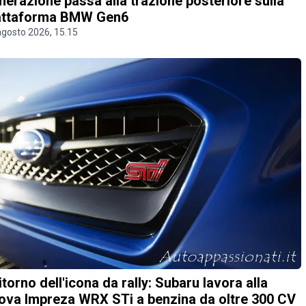
nerazione passa alla trazione posteriore sulla
attaforma BMW Gen6
agosto 2026, 15.15
 ritorno dell'icona da rally: Subaru lavora alla
ova Impreza WRX STi a benzina da oltre 300 CV