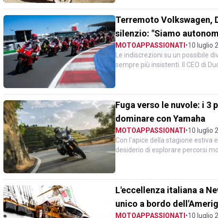
Terremoto Volkswagen, Du
silenzio: "Siamo autonomi
MOTOAPPASSIONATI
•
10 luglio 
Le indiscrezioni su un possibile d
sempre più insistenti. Il CEO di Du
esclude un...
Fuga verso le nuvole: i 3
dominare con Yamaha
MOTOAPPASSIONATI
•
10 luglio 
Con l'apice della stagione estiva e 
desiderio di esplorare percorsi mo
esigenza di viag...
L'eccellenza italiana a N
unico a bordo dell'Ameri
MOTOAPPASSIONATI
•
10 luglio 