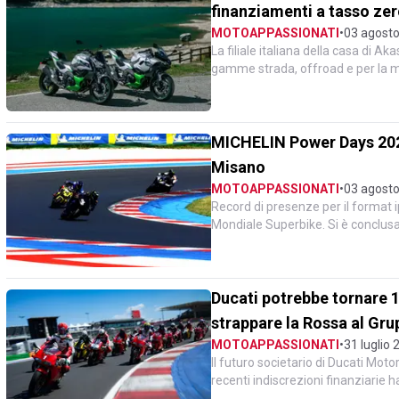
finanziamenti a tasso zer
MOTOAPPASSIONATI
•
03 agosto
La filiale italiana della casa di Ak
gamme strada, offroad e per la mob
di p...
MICHELIN Power Days 2026:
Misano
MOTOAPPASSIONATI
•
03 agosto
Record di presenze per il format i
Mondiale Superbike. Si è conclusa
Power Days, l'iniziativa...
Ducati potrebbe tornare 10
strappare la Rossa al Gr
MOTOAPPASSIONATI
•
31 luglio 
Il futuro societario di Ducati Mot
recenti indiscrezioni finanziarie
d'investimento itali...