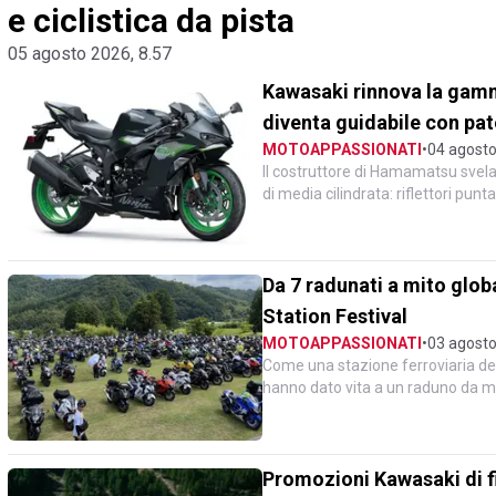
e ciclistica da pista
05 agosto 2026, 8.57
Kawasaki rinnova la gamma
diventa guidabile con pa
MOTOAPPASSIONATI
•
04 agosto
Il costruttore di Hamamatsu svela 
di media cilindrata: riflettori pun
rinnova...
Da 7 radunati a mito globa
Station Festival
MOTOAPPASSIONATI
•
03 agosto
Come una stazione ferroviaria de
hanno dato vita a un raduno da mi
nel panorama delle m...
Promozioni Kawasaki di fi