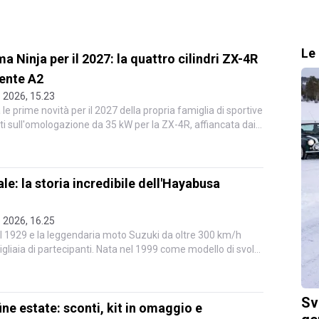
Le 
 Ninja per il 2027: la quattro cilindri ZX-4R
tente A2
 2026, 15.23
le prime novità per il 2027 della propria famiglia di sportive
tati sull'omologazione da 35 kW per la ZX-4R, affiancata dai
le: la storia incredibile dell'Hayabusa
 2026, 16.25
l 1929 e la leggendaria moto Suzuki da oltre 300 km/h
gliaia di partecipanti. Nata nel 1999 come modello di svolta
Sv
ne estate: sconti, kit in omaggio e