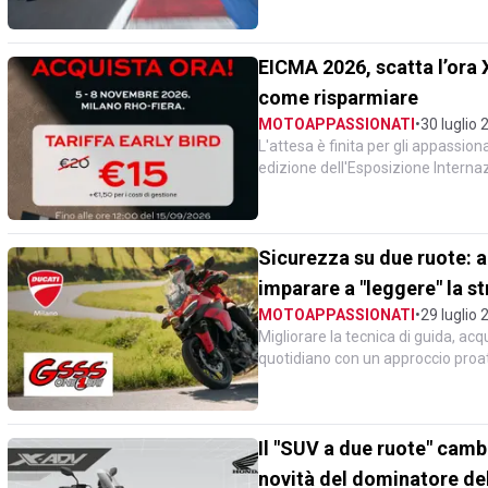
EICMA 2026, scatta l’ora X
come risparmiare
MOTOAPPASSIONATI
•
30 luglio 
L'attesa è finita per gli appassio
edizione dell'Esposizione Interna
Da oggi è infatti...
Sicurezza su due ruote: a
imparare a "leggere" la st
MOTOAPPASSIONATI
•
29 luglio 
Migliorare la tecnica di guida, acq
quotidiano con un approccio proatt
motociclisti riman...
Il "SUV a due ruote" camb
novità del dominatore de