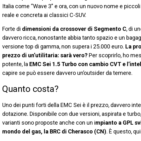
Italia come “Wave 3” e ora, con un nuovo nome e piccoli
reale e concreta ai classici C-SUV.
Forte di
dimensioni da crossover di Segmento C
, di u
davvero ricca, nonostante abbia tanto spazio e un bagagli
versione top di gamma, non supera i 25.000 euro.
La pro
prezzo di un’utilitaria: sarà vero?
Per scoprirlo, ho mes
potente, la
EMC Sei 1.5 Turbo con cambio CVT e l’intel
capire se può essere davvero un’outsider da temere.
Quanto costa?
Uno dei punti forti della EMC Sei è il prezzo, davvero i
dotazione. Disponibile con due versioni, aspirata e turbo,
varianti sono proposte anche con un i
mpianto a GPL svi
mondo del gas, la BRC di Cherasco (CN)
. È questo, qui