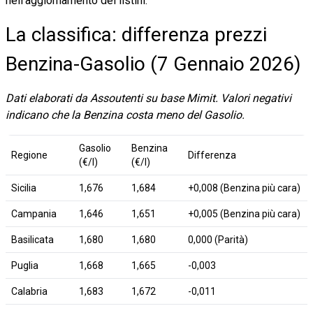
nell'aggiornamento dei listini.
La classifica: differenza prezzi
Benzina-Gasolio (7 Gennaio 2026)
Dati elaborati da Assoutenti su base Mimit. Valori negativi
indicano che la Benzina costa meno del Gasolio.
Gasolio
Benzina
Regione
Differenza
(€/l)
(€/l)
Sicilia
1,676
1,684
+0,008 (Benzina più cara)
Campania
1,646
1,651
+0,005 (Benzina più cara)
Basilicata
1,680
1,680
0,000 (Parità)
Puglia
1,668
1,665
-0,003
Calabria
1,683
1,672
-0,011