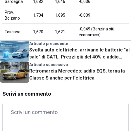
Sardegna
1,682
1,646
-0,036
Prov.
1,734
1,695
-0,039
Bolzano
-0,049 (Benzina più
Toscana
1,670
1,621
economica)
Articolo precedente
Svolta auto elettriche: arrivano le batterie "al
sale" di CATL. Prezzi giù del 40% e addio
problemi con il gelo
Articolo successivo
Retromarcia Mercedes: addio EQS, torna la
Classe S anche per l'elettrica
Scrivi un commento