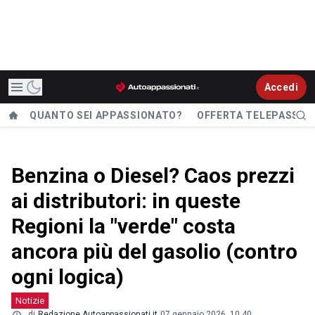
Accedi
QUANTO SEI APPASSIONATO?
OFFERTA TELEPASS
Benzina o Diesel? Caos prezzi
ai distributori: in queste
Regioni la "verde" costa
ancora più del gasolio (contro
ogni logica)
Notizie
di
Redazione Autoappassionati.it
07 gennaio 2026, 10.40