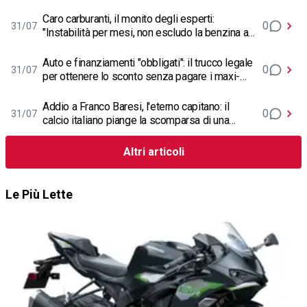
Gruppo Volkswagen
Caro carburanti, il monito degli esperti:
0
31/07
"Instabilità per mesi, non escludo la benzina a 3
euro"
Auto e finanziamenti "obbligati": il trucco legale
0
31/07
per ottenere lo sconto senza pagare i maxi-
interessi
Addio a Franco Baresi, l'eterno capitano: il
0
31/07
calcio italiano piange la scomparsa di una
leggenda a 66 anni
Altri articoli
Le Più Lette