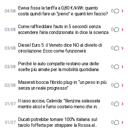
Ewiva fissa la tariffa a 0,80 €/kWh: quanto
0
04/08
costa quindi fare un “pieno” e quanti km faccio?
Come raffreddare l'auto in 5 secondi senza
0
03/08
accendere l'aria condizionata: lo dice la scienza
Diesel Euro 5: il Veneto dice NO al divieto di
0
03/08
circolazione. Ecco come funzionerà
Perché le auto compatte restano una delle
0
03/08
scelte più amate per la mobilità quotidiana
Maserati boccia l'ibrido plug-in: “un peso in più
0
02/08
senza un reale progresso”
Il caso accise, Calenda: "Benzina salassata
0
31/07
mentre alcol e fumo costano meno che in
Europa"
Ducati potrebbe tornare 100% italiana: sul
0
31/07
tavolo l'offerta per strappare la Rossa al