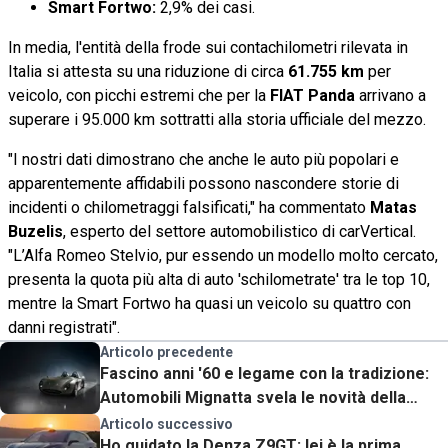
Smart Fortwo:
2,9% dei casi.
In media, l'entità della frode sui contachilometri rilevata in
Italia si attesta su una riduzione di circa
61.755 km
per
veicolo, con picchi estremi che per la
FIAT Panda
arrivano a
superare i 95.000 km sottratti alla storia ufficiale del mezzo.
"I nostri dati dimostrano che anche le auto più popolari e
apparentemente affidabili possono nascondere storie di
incidenti o chilometraggi falsificati," ha commentato
Matas
Buzelis
, esperto del settore automobilistico di carVertical.
"L’Alfa Romeo Stelvio, pur essendo un modello molto cercato,
presenta la quota più alta di auto 'schilometrate' tra le top 10,
mentre la Smart Fortwo ha quasi un veicolo su quattro con
danni registrati".
Articolo precedente
Fascino anni '60 e legame con la tradizione:
Automobili Mignatta svela le novità della
"Rina" al Goodwood FOS 2026
Articolo successivo
Ho guidato la Denza Z9GT: lei è la prima