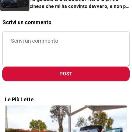
cinese che mi ha convinto davvero, e non per
i 1.156 CV
Scrivi un commento
POST
Le Più Lette