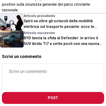
positive sulla sicurezza generale del parco circolante
nazionale.
Articolo precedente
Spirii va oltre gli ostacoli della mobilità
elettrica sul trasporto pesante: ecco le
soluzioni chiavi in mano
Articolo successivo
BYD lancia la sfida al Defender: in arrivo il
SUV ibrido Ti7 a sette posti con una nuova
tecnologia DM-p
Scrivi un commento
POST