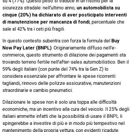
su 4 (77%). Questo peso si traduce in un rischio per la
sicurezza stradale: nell'ultimo anno,
un automobilista su
cinque (20%) ha dichiarato di aver posticipato interventi
di manutenzione per mancanza di fondi
, percentuale che
sale al 42% tra i ceti più fragili.
In questo contesto subentra con forza la formula del
Buy
Now Pay Later (BNPL)
. Originariamente diffuso nell'e-
commerce, questo strumento di dilazione dei pagamenti sta
trovando terreno fertile nell'after-sales automobilistico. Ben il
59% degli italiani (con punte del 74% tra la Gen Z) lo
considera essenziale per affrontare le spese ricorrenti:
tagliandi, rinnovo delle polizze assicurative, manutenzioni
straordinarie e cambio pneumatici.
Dilazionare le spese non è solo una toppa alle difficoltà
economiche, ma un incentivo alla cura del veicolo. Il 25% degli
italiani ammette infatti che la possibilità di usare il BNPL li
spingerebbe a investire di più e in modo più tempestivo nel
mantenimento della propria vettura, con evidenti ricadute