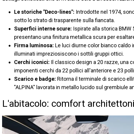
Le storiche "Deco-lines":
Introdotte nel 1974, son
sotto lo strato di trasparente sulla fiancata.
Superfici interne scure:
Ispirate alla storica BMW 5
presentano una finitura metallica scura per esaltare
Firma luminosa:
Le luci diurne color bianco caldo i
illuminati impreziosiscono i sottili gruppi ottici.
Cerchi iconici:
Il classico design a 20 razze, una c
imponenti cerchi da 22 pollici all'anteriore e 23 polli
Scarico e badge:
Ritorna il terminale di scarico ell
"ALPINA" lavorata in metallo lucido sul grembiule an
L'abitacolo: comfort architetton