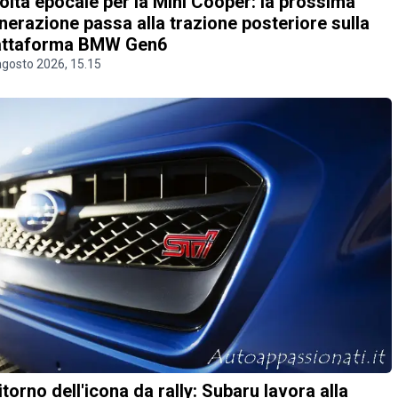
olta epocale per la Mini Cooper: la prossima
nerazione passa alla trazione posteriore sulla
attaforma BMW Gen6
agosto 2026, 15.15
 ritorno dell'icona da rally: Subaru lavora alla