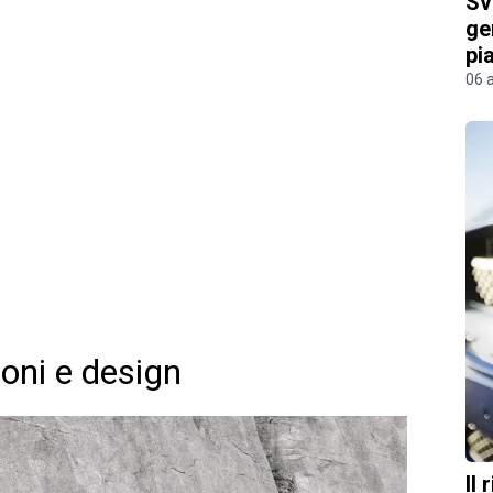
Sv
ge
pi
06 
ioni e design
Il