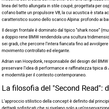
linea del tetto allungata in stile coupé, progettata per o
cofano batte un propulsore V8, la cui acustica è stata ac
caratteristico suono dello scarico Alpina: profondo ai b
Il design frontale è dominato dal tipico "shark nose" (mus
a doppio rene BMW rendendola una scultura tridimensionale
sei gradi, che percorre l'intera fiancata fino ad avvolger
movimento controllato ed elegante.
Adrian van Hooydonk, responsabile del design del BMW G
preservare l'idea di performance e raffinatezza tipica di
e modernità per il contesto contemporaneo.
La filosofia del "Second Read": d
L'approccio stilistico della concept è definito dal princi
dettagli sofisticati che si rivelano solo a un'osservazion