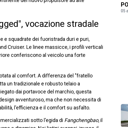
ontinente del nuovo propulsore ad alte
PO
05 
ugged", vocazione stradale
e e squadrate dei fuoristrada duri e puri,
d Cruiser. Le linee massicce, i profili verticali
riore conferiscono al veicolo una forte
otata al comfort. A differenza del "fratello
a un tradizionale e robusto telaio a
iegato dai portavoce del marchio, questa
n design avventuroso, ma che non necessita di
lità, l'efficienza e il comfort su asfalto.
mercializzati sotto l'egida di
Fangchengbao
, il