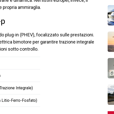
ne e dinamica. Nei listini europei, invece, il
e propria ammiraglia.
-p
ido plug-in (PHEV), focalizzato sulle prestazioni.
ttrica bimotore per garantire trazione integrale
ni sotto controllo.
a
Trazione Integrale)
 Litio-Ferro-Fosfato)