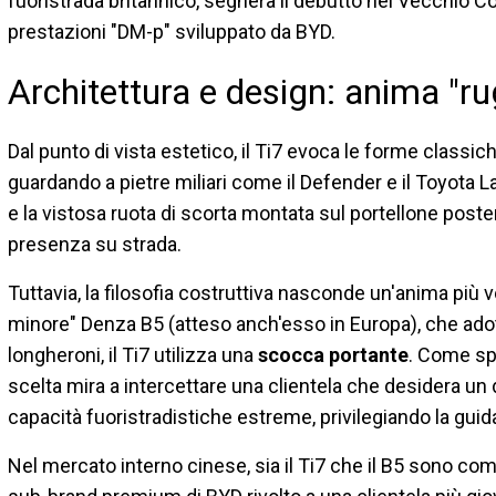
fuoristrada britannico, segnerà il debutto nel Vecchio C
prestazioni "DM-p" sviluppato da BYD.
Architettura e design: anima "r
Dal punto di vista estetico, il Ti7 evoca le forme classich
guardando a pietre miliari come il Defender e il Toyota Lan
e la vistosa ruota di scorta montata sul portellone poste
presenza su strada.
Tuttavia, la filosofia costruttiva nasconde un'anima più v
minore" Denza B5 (atteso anch'esso in Europa), che adott
longheroni, il Ti7 utilizza una
scocca portante
. Come sp
scelta mira a intercettare una clientela che desidera u
capacità fuoristradistiche estreme, privilegiando la guidabi
Nel mercato interno cinese, sia il Ti7 che il B5 sono com