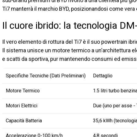
sub-brand premium di BYD rivolto a una clientela più giova
Ti7 manterrà il marchio BYD, posizionandosi come vera 
Il cuore ibrido: la tecnologia DM
Il vero elemento di rottura del Ti7 è il suo powertrain ibr
Il sistema unisce un motore termico a un'architettura ele
e scatti da sportiva, pur mantenendo consumi ed emissio
Specifiche Tecniche (Dati Preliminari)
Dettaglio
Motore Termico
1.5 litri turbo benzin
Motori Elettrici
Due (uno per asse - 
Capacità Batteria
35,6 kWh (tecnologia
Accelerazione 0-100 km/h
4,8 secondi