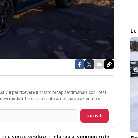
Le 
criviti per ricevere il nostro recap settimanale con i test
i nuovi modelli. Un concentrato di notizie selezionate e
Iscriviti
inua senza sosta e punta ora al segmento dei