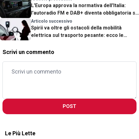
L'Europa approva la normativa dell'Italia:
l'autoradio FM e DAB+ diventa obbligatoria su
tutte le nuove vetture
Articolo successivo
Spirii va oltre gli ostacoli della mobilità
elettrica sul trasporto pesante: ecco le
soluzioni chiavi in mano
Scrivi un commento
POST
Le Più Lette