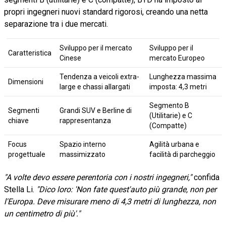
propri ingegneri nuovi standard rigorosi, creando una netta
separazione tra i due mercati.
Sviluppo per il mercato
Sviluppo per il
Caratteristica
Cinese
mercato Europeo
Tendenza a veicoli extra-
Lunghezza massima
Dimensioni
large e chassi allargati
imposta: 4,3 metri
Segmento B
Segmenti
Grandi SUV e Berline di
(Utilitarie) e C
chiave
rappresentanza
(Compatte)
Focus
Spazio interno
Agilità urbana e
progettuale
massimizzato
facilità di parcheggio
"A volte devo essere perentoria con i nostri ingegneri,"
confida
Stella Li.
"Dico loro: 'Non fate quest'auto più grande, non per
l'Europa. Deve misurare meno di 4,3 metri di lunghezza, non
un centimetro di più'."