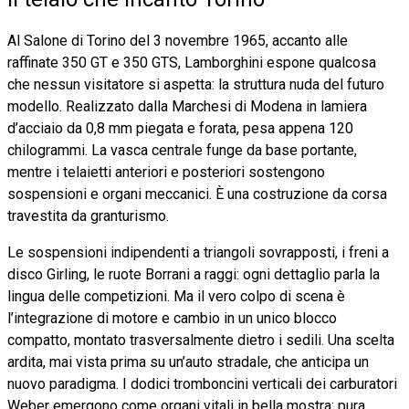
Al Salone di Torino del 3 novembre 1965, accanto alle
raffinate 350 GT e 350 GTS, Lamborghini espone qualcosa
che nessun visitatore si aspetta: la struttura nuda del futuro
modello. Realizzato dalla Marchesi di Modena in lamiera
d’acciaio da 0,8 mm piegata e forata, pesa appena 120
chilogrammi. La vasca centrale funge da base portante,
mentre i telaietti anteriori e posteriori sostengono
sospensioni e organi meccanici. È una costruzione da corsa
travestita da granturismo.
Le sospensioni indipendenti a triangoli sovrapposti, i freni a
disco Girling, le ruote Borrani a raggi: ogni dettaglio parla la
lingua delle competizioni. Ma il vero colpo di scena è
l’integrazione di motore e cambio in un unico blocco
compatto, montato trasversalmente dietro i sedili. Una scelta
ardita, mai vista prima su un’auto stradale, che anticipa un
nuovo paradigma. I dodici tromboncini verticali dei carburatori
Weber emergono come organi vitali in bella mostra: pura