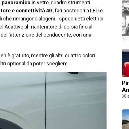
o panoramico
in vetro, quadro strumenti
tore e connettività 4G
, fari posteriori a LED e
li che rimangono alogeni - specchietti elettrici
ol Adattivo al mantenitore di corsia fino al
 dell'attenzione del conducente, con una
reen è gratuito, mentre gli altri quattro colori
ri optional da poter scegliere.
Pi
Am
08 