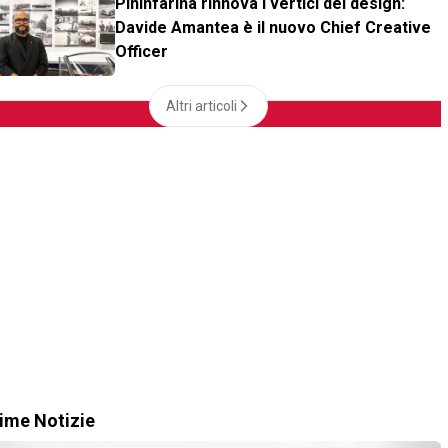
Pininfarina rinnova i vertici del design:
Davide Amantea è il nuovo Chief Creative
Officer
Altri articoli
time Notizie