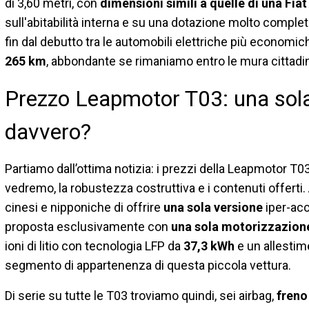
di 3,60 metri, con
dimensioni simili a quelle di una Fia
sull'abitabilità interna e su una dotazione molto comple
fin dal debutto tra le automobili elettriche più economic
265 km
, abbondante se rimaniamo entro le mura cittadine
Prezzo Leapmotor T03: una sola
davvero?
Partiamo dall’ottima notizia: i prezzi della Leapmotor T0
vedremo, la robustezza costruttiva e i contenuti offerti.
cinesi e nipponiche di offrire
una sola versione
iper-acc
proposta esclusivamente con
una sola motorizzazion
ioni di litio con tecnologia LFP da
37,3 kWh
e un allestim
segmento di appartenenza di questa piccola vettura.
Di serie su tutte le T03 troviamo quindi, sei airbag,
freno