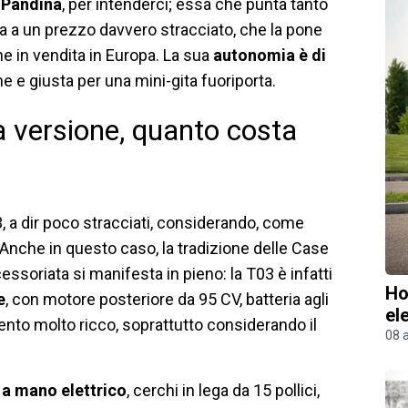
t Pandina
, per intenderci; essa che punta tanto
ta a un prezzo davvero stracciato, che la pone
he in vendita in Europa. La sua
autonomia è di
 e giusta per una mini-gita fuoriporta.
 versione, quanto costa
3, a dir poco stracciati, considerando, come
 Anche in questo caso, la tradizione delle Case
essoriata si manifesta in pieno: la T03 è infatti
Ho
e
, con motore posteriore da 95 CV, batteria agli
el
ento molto ricco, soprattutto considerando il
08 
 a mano elettrico
, cerchi in lega da 15 pollici,