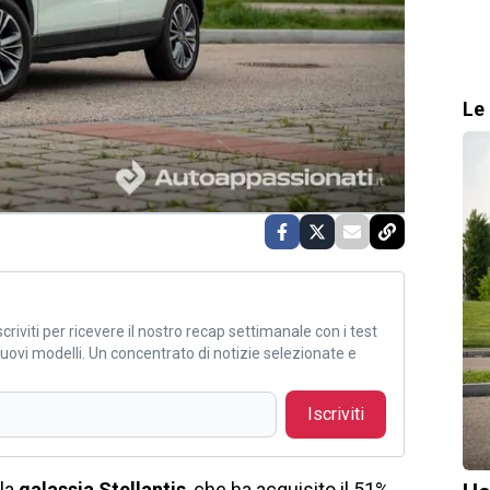
Le 
criviti per ricevere il nostro recap settimanale con i test
i nuovi modelli. Un concentrato di notizie selezionate e
Iscriviti
lla
galassia Stellantis
, che ha acquisito il 51%