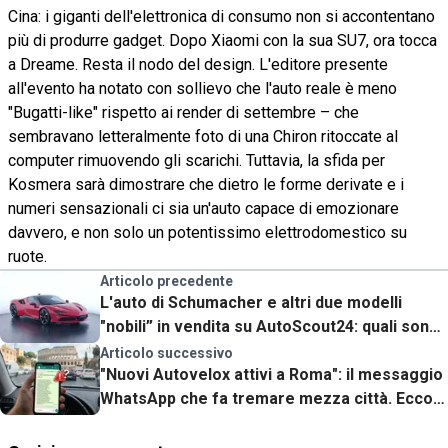
Cina: i giganti dell'elettronica di consumo non si accontentano
più di produrre gadget. Dopo Xiaomi con la sua SU7, ora tocca
a Dreame. Resta il nodo del design. L'editore presente
all'evento ha notato con sollievo che l'auto reale è meno
"Bugatti-like" rispetto ai render di settembre – che
sembravano letteralmente foto di una Chiron ritoccate al
computer rimuovendo gli scarichi. Tuttavia, la sfida per
Kosmera sarà dimostrare che dietro le forme derivate e i
numeri sensazionali ci sia un'auto capace di emozionare
davvero, e non solo un potentissimo elettrodomestico su
ruote.
Articolo precedente
L'auto di Schumacher e altri due modelli
"nobili” in vendita su AutoScout24: quali sono
e quanto costano
Articolo successivo
"Nuovi Autovelox attivi a Roma": il messaggio
WhatsApp che fa tremare mezza città. Ecco
la verità