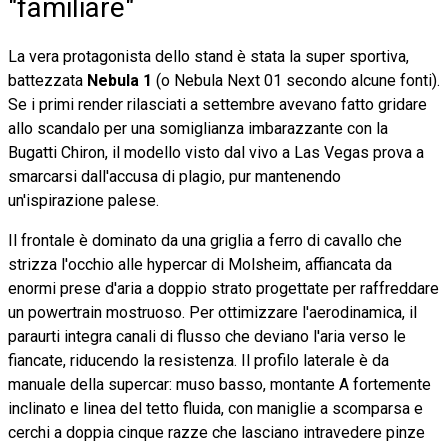
"familiare"
La vera protagonista dello stand è stata la super sportiva,
battezzata
Nebula 1
(o Nebula Next 01 secondo alcune fonti).
Se i primi render rilasciati a settembre avevano fatto gridare
allo scandalo per una somiglianza imbarazzante con la
Bugatti Chiron, il modello visto dal vivo a Las Vegas prova a
smarcarsi dall'accusa di plagio, pur mantenendo
un'ispirazione palese.
Il frontale è dominato da una griglia a ferro di cavallo che
strizza l'occhio alle hypercar di Molsheim, affiancata da
enormi prese d'aria a doppio strato progettate per raffreddare
un powertrain mostruoso. Per ottimizzare l'aerodinamica, il
paraurti integra canali di flusso che deviano l'aria verso le
fiancate, riducendo la resistenza. Il profilo laterale è da
manuale della supercar: muso basso, montante A fortemente
inclinato e linea del tetto fluida, con maniglie a scomparsa e
cerchi a doppia cinque razze che lasciano intravedere pinze