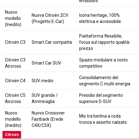
emissioni
Nuovo
Nuova Citroën 2CV
Icona heritage, 100%
modello
(Progetto E-Car)
elettrica e accessibile
(Inedito)
Piattaforma flessibile,
Citroën C3
Smart Car compatta
focus sul rapporto qualità-
prezzo
Citroën C3
Spazio modulare a costo
Smart Car SUV
Aircross
competitivo
Consolidamento del
Citroën C4
SUV medio
segmento C multi-energia
Citroën C5
SUV grande /
Presidio del segmento
Aircross
Ammiraglia
superiore D-SUV
Nuovo
Nuovo Crossover
Mix tra berlina a coda
modello
Fastback (Erede
tronca e assetto rialzato
(Inedito)
C4X/C5X)
Citroen