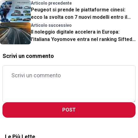
Articolo precedente
Peugeot si prende le piattaforme cinesi:
ecco la svolta con 7 nuovi modelli entro il
2030
Articolo successivo
Il noleggio digitale accelera in Europa:
l'italiana Yoyomove entra nel ranking Sifted
100
Scrivi un commento
POST
Le Più Lette