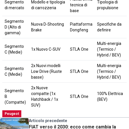
Segmento
Modello e tipologia
Tipologia di
tecnica di
di mercato
di carrozzeria
propulsione
base
Segmento
Nuova D-Shooting
Piattaforma
Specifiche da
D (Alto di
Brake
Dongfeng
definire
gamma)
Multi-energia
Segmento
1x Nuovo C-SUV
STLA One
(Termico /
C (Medie)
Hybrid / BEV)
2x Nuovi modelli
Multi-energia
Segmento
Low Drive (Ruote
STLA One
(Termico /
C (Medie)
basse)
Hybrid / BEV)
2x Nuove
Segmento
compatte (1x
100% Elettrica
B
STLA One
Hatchback / 1x
(BEV)
(Compatte)
SUV)
Peugeot
Articolo precedente
FIAT verso il 2030: ecco come cambia la