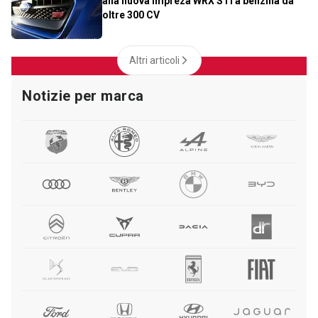
alla nuova Impreza WRX STi a benzina da
oltre 300 CV
Altri articoli
Notizie per marca