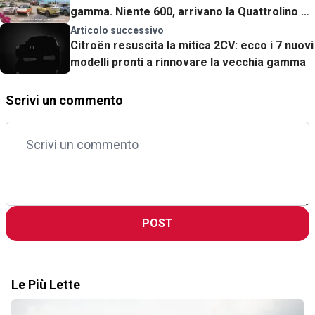
gamma. Niente 600, arrivano la Quattrolino e i
nuovi SUV Grizzly
Articolo successivo
Citroën resuscita la mitica 2CV: ecco i 7 nuovi
modelli pronti a rinnovare la vecchia gamma
Scrivi un commento
POST
Le Più Lette