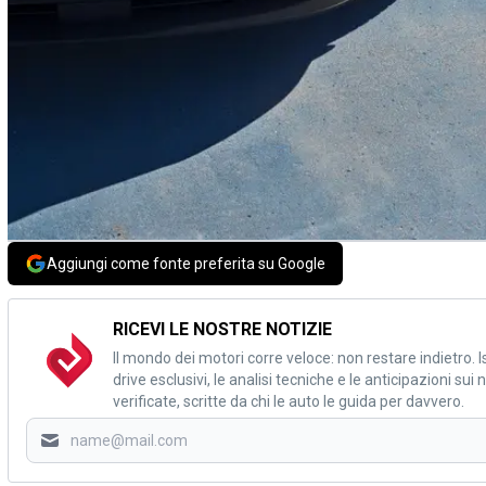
Aggiungi come fonte preferita su Google
RICEVI LE NOSTRE NOTIZIE
Il mondo dei motori corre veloce: non restare indietro. Is
drive esclusivi, le analisi tecniche e le anticipazioni su
verificate, scritte da chi le auto le guida per davvero.