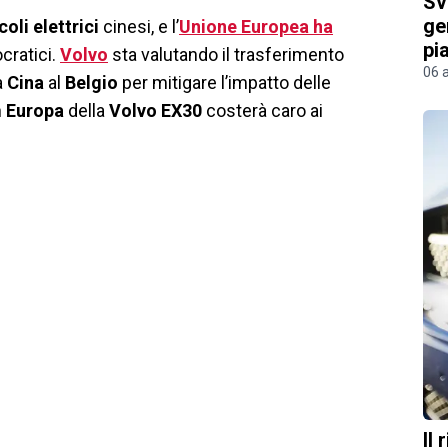
Sv
ge
coli elettrici
cinesi, e l’
Unione Europea
ha
pi
ocratici.
Volvo
sta valutando il trasferimento
06 
a
Cina
al
Belgio
per mitigare l’impatto delle
n
Europa
della
Volvo EX30
costerà caro ai
Il