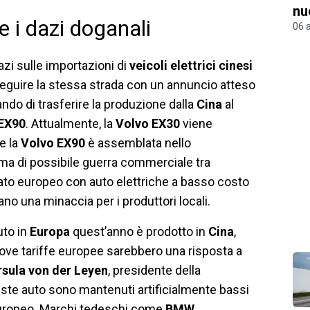
nu
 i dazi doganali
06 
zi sulle importazioni di
veicoli elettrici cinesi
seguire la stessa strada con un annuncio atteso
ndo di trasferire la produzione dalla
Cina
al
EX90
. Attualmente, la
Volvo EX30
viene
e la
Volvo EX90
è assemblata nello
lima di possibile guerra commerciale tra
cato europeo con auto elettriche a basso costo
no una minaccia per i produttori locali.
uto in
Europa
quest’anno è prodotto in
Cina
,
nuove tariffe europee sarebbero una risposta a
rsula von der Leyen
, presidente della
ueste auto sono mantenuti artificialmente bassi
o europeo. Marchi tedeschi come
BMW
,