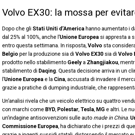
Volvo EX30: la mossa per evitare
Dopo che gli
Stati Uniti d’America
hanno aumentato i da
dal 25% al 100%, anche l’
Unione Europea
si appresta a 
entro questa settimana. In risposta,
Volvo
sta considera
Belgio
per la produzione sia di
Volvo EX30
sia di
Volvo 
prodotto nello stabilimento
Geely
a
Zhangjiakou
, mentr
stabilimento di
Daqing
. Questa decisione arriva in un c
l’
Unione Europea
e la
Cina
, accusata di invadere il mer
grazie a pratiche di dumping industriale, che rappresenta
Un’analisi rivela che un veicolo elettrico su quattro vend
con marchi come
BYD
,
Polestar
,
Tesla
,
MG
e altri. Le 
un’indagine antisovvenzioni sulle auto
made in China
.
U
Commissione Europea
, ha dichiarato che i prezzi di q
grazie a ingenti sussidi statali, distorcendo il mercat