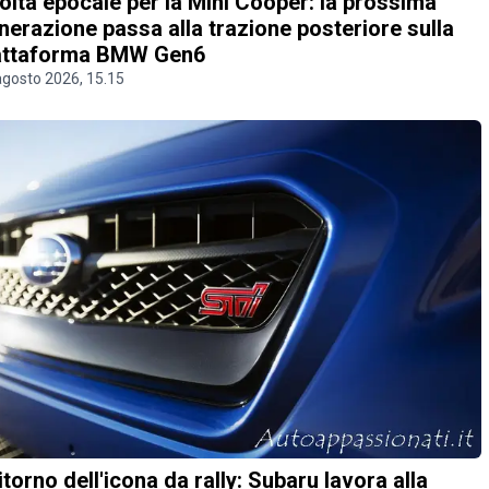
olta epocale per la Mini Cooper: la prossima
nerazione passa alla trazione posteriore sulla
attaforma BMW Gen6
agosto 2026, 15.15
 ritorno dell'icona da rally: Subaru lavora alla