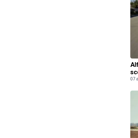
Al
sc
07 