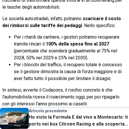
rischiano di trasformare questa vittoria in un boomerang per
le tasche degli automobilisti.
Le società autostradali, infatti, potranno
scaricare il costo
dei rimborsi sulle tariffe dei pedaggi
. Nello specifico:
Per i ritardi da cantiere, i gestori potranno recuperare
tramite rincari il
100% della spesa fino al 2027
(percentuale che scenderà gradualmente al 75% nel
2028, 50% nel 2029 e 25% nel 2030).
Per i blocchi del traffico, il recupero totale è concesso
se il gestore dimostra la causa di forza maggiore e di
aver fatto tutto il possibile per limitare il disagio.
In sintesi, avverte il Codacons, il rischio concreto è che
l'automobilista riceva il risarcimento oggi, per poi ripagarlo
con gli interessi l'anno prossimo ai caselli.
Articolo precedente
Ho visto la Formula E dal vivo a Montecarlo: ti
porto nei box Citroen Racing e alla scoperta