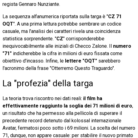
regista Gennaro Nunziante.
La sequenza alfanumerica riportata sulla targa è "
CZ 71
OQT
". A una prima lettura potrebbe sembrare un codice
casuale, ma l'analisi dei caratteri rivela una coincidenza
statistica sorprendente. "
CZ
" corrisponderebbe
inequivocabilmente alle iniziali di Checco Zalone. Il
numero
"71"
indicherebbe la cifra in milioni di euro fissata come
obiettivo d'incasso. Infine, le
lettere "OQT"
sarebbero
l'acronimo della frase "Otterremo Questo Traguardo".
La "profezia" della targa
La teoria trova riscontro nei dati reali:
il film ha
effettivamente raggiunto la soglia dei 71 milioni di euro
,
un risultato che ha permesso alla pellicola di superare il
precedente record detenuto dal kolossal internazionale
Avatar, fermatosi poco sotto i 69 milioni. La scelta del numero
71, dunque, non appare casuale: per stabilire il nuovo primato