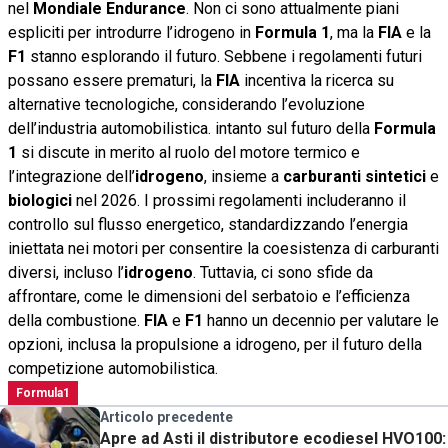
nel
Mondiale Endurance
. Non ci sono attualmente piani
espliciti per introdurre l’idrogeno in
Formula 1
, ma la
FIA
e la
F1
stanno esplorando il futuro. Sebbene i regolamenti futuri
possano essere prematuri, la
FIA
incentiva la ricerca su
alternative tecnologiche, considerando l’evoluzione
dell’industria automobilistica. intanto sul futuro della
Formula
1
si discute in merito al ruolo del motore termico e
l’integrazione dell’
idrogeno
, insieme a
carburanti sintetici
e
biologici
nel 2026. I prossimi regolamenti includeranno il
controllo sul flusso energetico, standardizzando l’energia
iniettata nei motori per consentire la coesistenza di carburanti
diversi, incluso l’
idrogeno
. Tuttavia, ci sono sfide da
affrontare, come le dimensioni del serbatoio e l’efficienza
della combustione.
FIA
e
F1
hanno un decennio per valutare le
opzioni, inclusa la propulsione a idrogeno, per il futuro della
competizione automobilistica.
Formula1
Articolo precedente
Apre ad Asti il distributore ecodiesel HVO100: