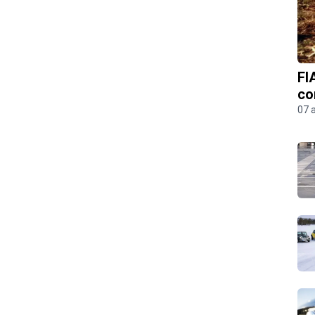
FI
co
07 