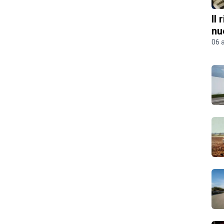
Il
nu
06 