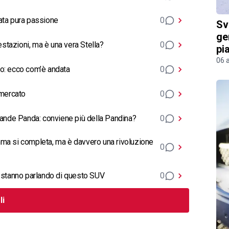
stata pura passione
0
Sv
ge
tazioni, ma è una vera Stella?
0
pi
06 
ro: ecco com’è andata
0
 mercato
0
Grande Panda: conviene più della Pandina?
0
mma si completa, ma è davvero una rivoluzione
0
i stanno parlando di questo SUV
0
li