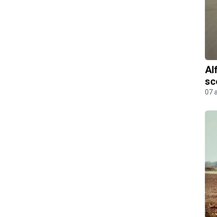
Al
sc
07 