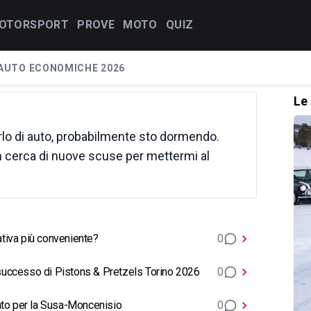
OTORSPORT
PROVE
MOTO
QUIZ
AUTO ECONOMICHE 2026
Le 
rlo di auto, probabilmente sto dormendo.
n cerca di nuove scuse per mettermi al
nativa più conveniente?
0
l successo di Pistons & Pretzels Torino 2026
0
ronto per la Susa-Moncenisio
0