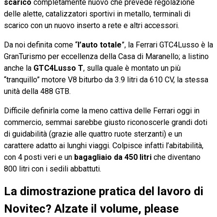
scarico
completamente nuovo che prevede regolazione
delle alette, catalizzatori sportivi in metallo, terminali di
scarico con un nuovo inserto a rete e altri accessori.
Da noi definita come “
l’auto totale
”, la Ferrari GTC4Lusso è la
GranTurismo per eccellenza della Casa di Maranello; a listino
anche la
GTC4Lusso T
, sulla quale è montato un più
“tranquillo” motore V8 biturbo da 3.9 litri da 610 CV, la stessa
unità della 488 GTB.
Difficile definirla come la meno cattiva delle Ferrari oggi in
commercio, semmai sarebbe giusto riconoscerle grandi doti
di guidabilità (grazie alle quattro ruote sterzanti) e un
carattere adatto ai lunghi viaggi. Colpisce infatti l’abitabilità,
con 4 posti veri e un
bagagliaio da 450 litri
che diventano
800 litri con i sedili abbattuti.
La dimostrazione pratica del lavoro di
Novitec? Alzate il volume, please