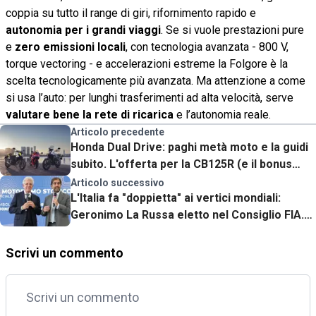
coppia su tutto il range di giri, rifornimento rapido e
autonomia per i grandi viaggi
. Se si vuole prestazioni pure
e
zero emissioni locali
, con tecnologia avanzata - 800 V,
torque vectoring - e accelerazioni estreme la Folgore è la
scelta tecnologicamente più avanzata. Ma attenzione a come
si usa l’auto: per lunghi trasferimenti ad alta velocità, serve
valutare bene la rete di ricarica
e l’autonomia reale.
Articolo precedente
Honda Dual Drive: paghi metà moto e la guidi
subito. L'offerta per la CB125R (e il bonus
patente)
Articolo successivo
L'Italia fa "doppietta" ai vertici mondiali:
Geronimo La Russa eletto nel Consiglio FIA.
L'orgoglio di Scuro
Scrivi un commento