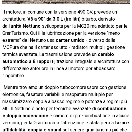
Il motore, in comune con la versione 490 CV, prevede un'
architettura:
V6 a 90° da 3.0 L
(tre litri) biturbo, derivato
dall’
unità Nettuno
sviluppata per la MC20 ma adattato per le
GranTurismo. Qui il la lubrificazione per la versione “meno
estrema” del Nettuno usa
carter umido
- diverso dalla
MCPura che ha il carter asciutto - radiatori multipli, gestione
termica avanzata. La trasmissione prevede un
cambio
automatico a 8 rapporti
, trazione integrale e architettura con
differenziale anteriore in linea al motore per abbassare
l’ingombro.
Mentre troviamo un doppio turbocompressore con gestione
elettronica, fasature variabili e mappature multiple per
massimizzare coppia a basso regime e potenza a regimi più
alti. Il Nettuno è noto per tecniche avanzate di
combustione
e doppia accensione
e camere di pre-combustione in alcune
versioni; per la GranTurismo l’attenzione è stata però a
tarare
affidabilità, coppia e sound
sul genere gran turismo più che