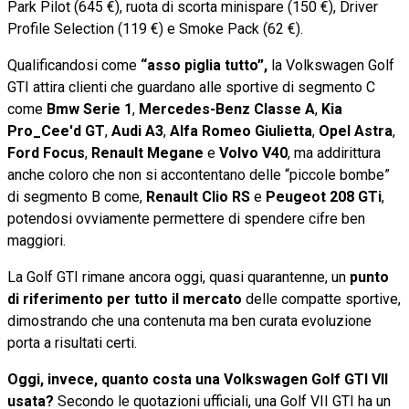
Park Pilot (645 €), ruota di scorta minispare (150 €), Driver
Profile Selection (119 €) e Smoke Pack (62 €).
Qualificandosi come
“asso piglia tutto”,
la Volkswagen Golf
GTI attira clienti che guardano alle sportive di segmento C
come
Bmw Serie 1
,
Mercedes-Benz Classe A
,
Kia
Pro_Cee'd GT
,
Audi A3
,
Alfa Romeo Giulietta
,
Opel Astra
,
Ford Focus
,
Renault Megane
e
Volvo V40
, ma addirittura
anche coloro che non si accontentano delle “piccole bombe”
di segmento B come,
Renault Clio RS
e
Peugeot 208 GTi
,
potendosi ovviamente permettere di spendere cifre ben
maggiori.
La Golf GTI rimane ancora oggi, quasi quarantenne, un
punto
di riferimento per tutto il mercato
delle compatte sportive,
dimostrando che una contenuta ma ben curata evoluzione
porta a risultati certi.
Oggi, invece, quanto costa una Volkswagen Golf GTI VII
usata?
Secondo le quotazioni ufficiali, una Golf VII GTI ha un