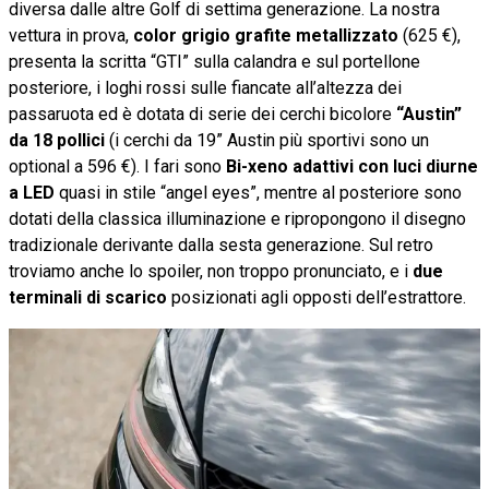
diversa dalle altre Golf di settima generazione. La nostra
vettura in prova,
color grigio grafite metallizzato
(625 €),
presenta la scritta “GTI” sulla calandra e sul portellone
posteriore, i loghi rossi sulle fiancate all’altezza dei
passaruota ed è dotata di serie dei cerchi bicolore
“Austin”
da 18 pollici
(i cerchi da 19” Austin più sportivi sono un
optional a 596 €). I fari sono
Bi-xeno adattivi con luci diurne
a LED
quasi in stile “angel eyes”, mentre al posteriore sono
dotati della classica illuminazione e ripropongono il disegno
tradizionale derivante dalla sesta generazione. Sul retro
troviamo anche lo spoiler, non troppo pronunciato, e i
due
terminali di scarico
posizionati agli opposti dell’estrattore.