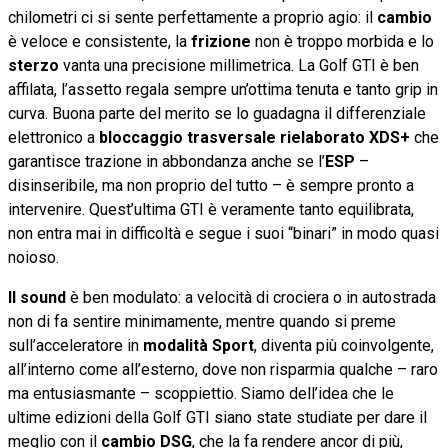
chilometri ci si sente perfettamente a proprio agio: il
cambio
è veloce e consistente, la
frizione
non è troppo morbida e lo
sterzo
vanta una precisione millimetrica. La Golf GTI è ben
affilata, l’assetto regala sempre un’ottima tenuta e tanto grip in
curva. Buona parte del merito se lo guadagna il differenziale
elettronico a
bloccaggio trasversale rielaborato XDS+
che
garantisce trazione in abbondanza anche se l’
ESP
–
disinseribile, ma non proprio del tutto – è sempre pronto a
intervenire. Quest’ultima GTI è veramente tanto equilibrata,
non entra mai in difficoltà e segue i suoi “binari” in modo quasi
noioso.
Il sound
è ben modulato: a velocità di crociera o in autostrada
non di fa sentire minimamente, mentre quando si preme
sull’acceleratore in
modalità Sport
, diventa più coinvolgente,
all’interno come all’esterno, dove non risparmia qualche – raro
ma entusiasmante – scoppiettio. Siamo dell’idea che le
ultime edizioni della Golf GTI siano state studiate per dare il
meglio con il
cambio DSG
, che la fa rendere ancor di più,