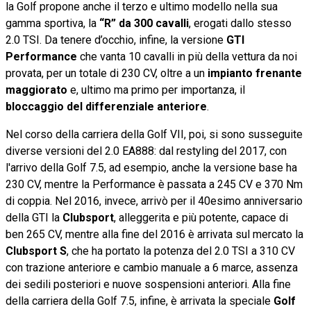
la Golf propone anche il terzo e ultimo modello nella sua
gamma sportiva, la
“R” da
300 cavalli
, erogati dallo stesso
2.0 TSI. Da tenere d’occhio, infine, la versione
GTI
Performance
che vanta 10 cavalli in più della vettura da noi
provata, per un totale di 230 CV, oltre a un
impianto frenante
maggiorato
e, ultimo ma primo per importanza, il
bloccaggio del differenziale anteriore
.
Nel corso della carriera della Golf VII, poi, si sono susseguite
diverse versioni del 2.0 EA888: dal restyling del 2017, con
l'arrivo della Golf 7.5, ad esempio, anche la versione base ha
230 CV, mentre la Performance è passata a 245 CV e 370 Nm
di coppia. Nel 2016, invece, arrivò per il 40esimo anniversario
della GTI la
Clubsport
, alleggerita e più potente, capace di
ben 265 CV, mentre alla fine del 2016 è arrivata sul mercato la
Clubsport S
, che ha portato la potenza del 2.0 TSI a 310 CV
con trazione anteriore e cambio manuale a 6 marce, assenza
dei sedili posteriori e nuove sospensioni anteriori. Alla fine
della carriera della Golf 7.5, infine, è arrivata la speciale
Golf