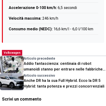
Accelerazione 0-100 km/h:
6,5 secondi
Velocità massima:
246 km/h
Consumo medio (NEDC):
16,6 km/l - 6,0 l/100 km
Volkswagen
Articolo precedente
Addio fantascienza: centinaia di robot
umanoidi stanno per entrare nelle fabbriche
(e non è un film)
Articolo successivo
Anche DR ha la sua Full Hybrid. Ecco la DR 5
Hybrid: tanta potenza e prezzi concorrenziali
Scrivi un commento