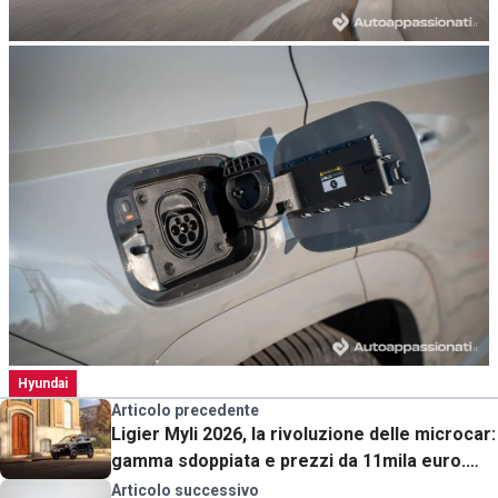
Hyundai
Articolo precedente
Ligier Myli 2026, la rivoluzione delle microcar:
gamma sdoppiata e prezzi da 11mila euro.
Ecco cosa cambia
Articolo successivo