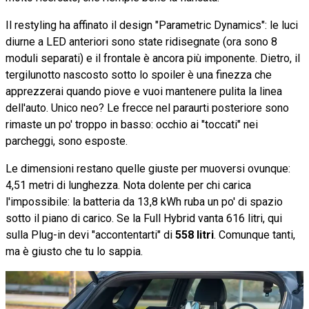
Il restyling ha affinato il design "Parametric Dynamics": le luci
diurne a LED anteriori sono state ridisegnate (ora sono 8
moduli separati) e il frontale è ancora più imponente. Dietro, il
tergilunotto nascosto sotto lo spoiler è una finezza che
apprezzerai quando piove e vuoi mantenere pulita la linea
dell'auto. Unico neo? Le frecce nel paraurti posteriore sono
rimaste un po' troppo in basso: occhio ai "toccati" nei
parcheggi, sono esposte.
Le dimensioni restano quelle giuste per muoversi ovunque:
4,51 metri di lunghezza. Nota dolente per chi carica
l'impossibile: la batteria da 13,8 kWh ruba un po' di spazio
sotto il piano di carico. Se la Full Hybrid vanta 616 litri, qui
sulla Plug-in devi "accontentarti" di
558 litri
. Comunque tanti,
ma è giusto che tu lo sappia.