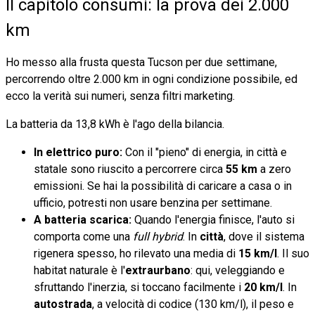
Il capitolo consumi: la prova dei 2.000
km
Ho messo alla frusta questa Tucson per due settimane,
percorrendo oltre 2.000 km in ogni condizione possibile, ed
ecco la verità sui numeri, senza filtri marketing.
La batteria da 13,8 kWh è l'ago della bilancia.
In elettrico puro:
Con il "pieno" di energia, in città e
statale sono riuscito a percorrere circa
55 km
a zero
emissioni. Se hai la possibilità di caricare a casa o in
ufficio, potresti non usare benzina per settimane.
A batteria scarica:
Quando l'energia finisce, l'auto si
comporta come una
full hybrid
. In
città
, dove il sistema
rigenera spesso, ho rilevato una media di
15 km/l
. Il suo
habitat naturale è l'
extraurbano
: qui, veleggiando e
sfruttando l'inerzia, si toccano facilmente i
20 km/l
. In
autostrada
, a velocità di codice (130 km/l), il peso e