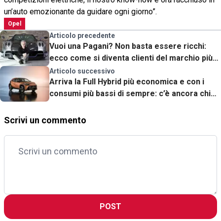
un’auto emozionante da guidare ogni giorno”.
Opel
Articolo precedente
Vuoi una Pagani? Non basta essere ricchi:
ecco come si diventa clienti del marchio più
esclusivo del mondo
Articolo successivo
Arriva la Full Hybrid più economica e con i
consumi più bassi di sempre: c’è ancora chi
pensa al cliente
Scrivi un commento
POST