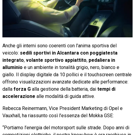
Anche gli interni sono coerenti con l’anima sportiva del
veicolo:
sedili sportivi in Alcantara con poggiatesta
integrato
,
volante sportivo appiattito
,
pedaliera in
alluminio
e un ambiente in tonalità grigio, nero, bianco e
giallo. Il display digitale da 10 pollici e il touchscreen centrale
offrono visualizzazioni avanzate dedicate alle performance:
dalla
forza G
alla gestione della batteria, dai
tempi di
accelerazione
alle modalità di guida attive.
Rebecca Reinermann, Vice President Marketing di Opel e
Vauxhall, ha riassunto così l’essenza del Mokka GSE:
“Portiamo l’energia del motorsport sulle strade. Dopo anni di
competizioni elettriche, il nostro know-how è ora racchiuso in