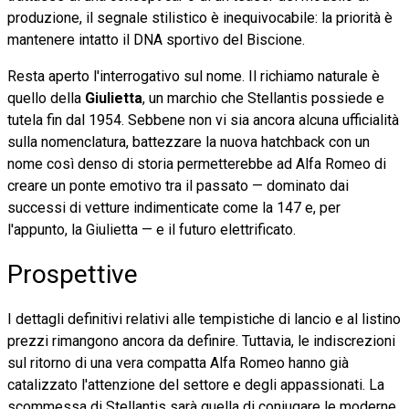
produzione, il segnale stilistico è inequivocabile: la priorità è
mantenere intatto il DNA sportivo del Biscione.
Resta aperto l'interrogativo sul nome. Il richiamo naturale è
quello della
Giulietta
, un marchio che Stellantis possiede e
tutela fin dal 1954. Sebbene non vi sia ancora alcuna ufficialità
sulla nomenclatura, battezzare la nuova hatchback con un
nome così denso di storia permetterebbe ad Alfa Romeo di
creare un ponte emotivo tra il passato — dominato dai
successi di vetture indimenticate come la 147 e, per
l'appunto, la Giulietta — e il futuro elettrificato.
Prospettive
I dettagli definitivi relativi alle tempistiche di lancio e al listino
prezzi rimangono ancora da definire. Tuttavia, le indiscrezioni
sul ritorno di una vera compatta Alfa Romeo hanno già
catalizzato l'attenzione del settore e degli appassionati. La
scommessa di Stellantis sarà quella di coniugare le moderne