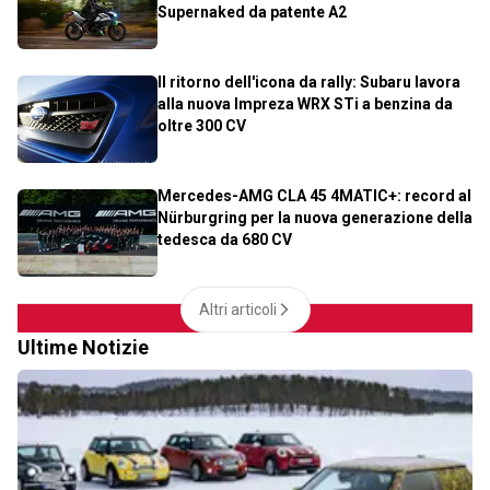
Supernaked da patente A2
Il ritorno dell'icona da rally: Subaru lavora
alla nuova Impreza WRX STi a benzina da
oltre 300 CV
Mercedes-AMG CLA 45 4MATIC+: record al
Nürburgring per la nuova generazione della
tedesca da 680 CV
Altri articoli
Ultime Notizie