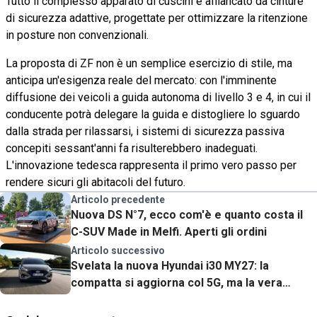
Tutto il complesso apparato di cuscini è affiancato da cinture
di sicurezza adattive, progettate per ottimizzare la ritenzione
in posture non convenzionali.
La proposta di ZF non è un semplice esercizio di stile, ma
anticipa un'esigenza reale del mercato: con l'imminente
diffusione dei veicoli a guida autonoma di livello 3 e 4, in cui il
conducente potrà delegare la guida e distogliere lo sguardo
dalla strada per rilassarsi, i sistemi di sicurezza passiva
concepiti sessant'anni fa risulterebbero inadeguati.
L'innovazione tedesca rappresenta il primo vero passo per
rendere sicuri gli abitacoli del futuro.
Articolo precedente
Nuova DS N°7, ecco com'è e quanto costa il
C-SUV Made in Melfi. Aperti gli ordini
Articolo successivo
Svelata la nuova Hyundai i30 MY27: la
compatta si aggiorna col 5G, ma la vera
sorpresa è nel listino prezzi