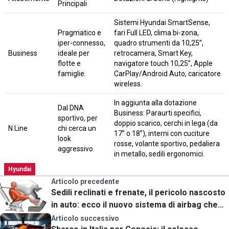
Principali
Sistemi Hyundai SmartSense,
Pragmatico e
fari Full LED, clima bi-zona,
iper-connesso,
quadro strumenti da 10,25”,
Business
ideale per
retrocamera, Smart Key,
flotte e
navigatore touch 10,25”, Apple
famiglie.
CarPlay/Android Auto, caricatore
wireless.
In aggiunta alla dotazione
Dal DNA
Business: Paraurti specifici,
sportivo, per
doppio scarico, cerchi in lega (da
N Line
chi cerca un
17” o 18”), interni con cuciture
look
rosse, volante sportivo, pedaliera
aggressivo.
in metallo, sedili ergonomici.
Hyundai
Articolo precedente
Sedili reclinati e frenate, il pericolo nascosto
in auto: ecco il nuovo sistema di airbag che
cambierà tutto
Articolo successivo