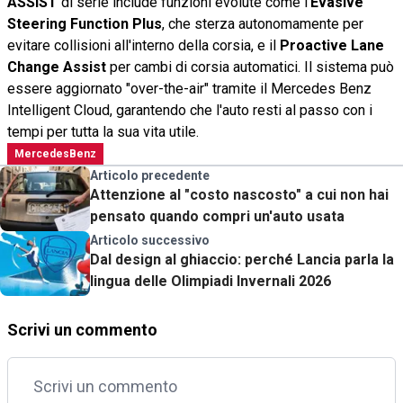
ASSIST
di serie include funzioni evolute come l'
Evasive
Steering Function Plus
, che sterza autonomamente per
evitare collisioni all'interno della corsia, e il
Proactive Lane
Change Assist
per cambi di corsia automatici. Il sistema può
essere aggiornato "over-the-air" tramite il Mercedes Benz
Intelligent Cloud, garantendo che l'auto resti al passo con i
tempi per tutta la sua vita utile.
MercedesBenz
Articolo precedente
Attenzione al "costo nascosto" a cui non hai
pensato quando compri un'auto usata
Articolo successivo
Dal design al ghiaccio: perché Lancia parla la
lingua delle Olimpiadi Invernali 2026
Scrivi un commento