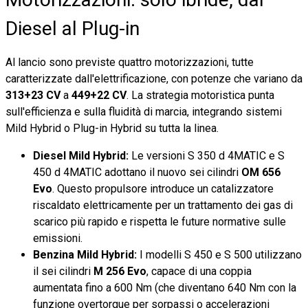
Diesel al Plug-in
Al lancio sono previste quattro motorizzazioni, tutte
caratterizzate dall'elettrificazione, con potenze che variano da
313+23 CV
a
449+22 CV
. La strategia motoristica punta
sull'efficienza e sulla fluidità di marcia, integrando sistemi
Mild Hybrid o Plug-in Hybrid su tutta la linea.
Diesel Mild Hybrid:
Le versioni S 350 d 4MATIC e S
450 d 4MATIC adottano il nuovo sei cilindri
OM 656
Evo
. Questo propulsore introduce un catalizzatore
riscaldato elettricamente per un trattamento dei gas di
scarico più rapido e rispetta le future normative sulle
emissioni.
Benzina Mild Hybrid:
I modelli S 450 e S 500 utilizzano
il sei cilindri
M 256 Evo
, capace di una coppia
aumentata fino a 600 Nm (che diventano 640 Nm con la
funzione overtorque per sorpassi o accelerazioni