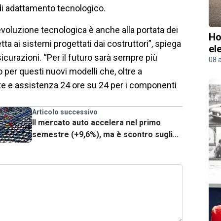
 di adattamento tecnologico.
voluzione tecnologica è anche alla portata dei
Ho
tta ai sistemi progettati dai costruttori”, spiega
el
icurazioni. “Per il futuro sarà sempre più
08 
per questi nuovi modelli che, oltre a
ate e assistenza 24 ore su 24 per i componenti
Articolo successivo
Il mercato auto accelera nel primo
semestre (+9,6%), ma è scontro sugli
incentivi: l'allarme di UNRAE