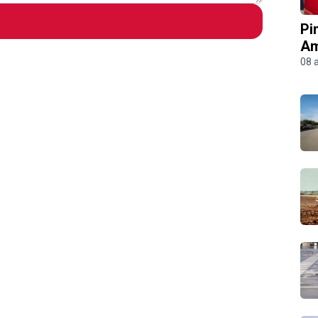
Pi
Am
08 