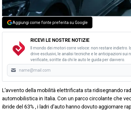
Aggiungi come fonte preferita su Google
RICEVI LE NOSTRE NOTIZIE
Il mondo dei motori corre veloce: non restare indietro. Is
drive esclusivi, le analisi tecniche e le anticipazioni su
verificate, scritte da chi le auto le guida per davvero.
L’avvento della mobilità elettrificata sta ridisegnando ra
automobilistica in Italia. Con un parco circolante che ve
ibride del 63% , i ladri d'auto hanno dovuto aggiornare r