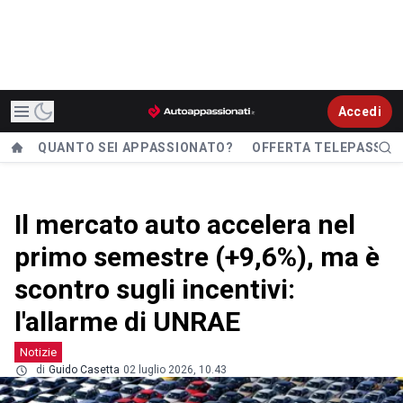
Accedi
QUANTO SEI APPASSIONATO?
OFFERTA TELEPASS
Il mercato auto accelera nel
primo semestre (+9,6%), ma è
scontro sugli incentivi:
l'allarme di UNRAE
Notizie
di
Guido Casetta
02 luglio 2026, 10.43