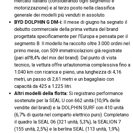
mercato italiano (considerando ogni segmento e
motorizzazione) e al terzo posto nella classifica
generale dei modelli più venduti in assoluto.
BYD DOLPHIN G DM-i:
Il mese di giugno ha segnato il
debutto commerciale della prima vettura del brand
progettata specificamente per l'Europa e pensata per il
segmento B. Il modello ha raccolto oltre 3.000 ordini nel
primo mese, con 509 immatricolazioni già registrate
(pari all'8,4% del mix del brand). Dal punto di vista
tecnico, la vettura offre un'autonomia complessiva fino a
1.040 km con ricarica e pieno, una lunghezza di 4,16
metri, un passo di 2,61 metri e un bagagliaio con
capacità da 425 a 1.225 litri.
Altri modelli della flotta:
Si registrano performance
sostenute per la SEAL U con 662 unità (10,9% delle
vendite del brand) e la DOLPHIN SURF con 410 unità
(6,7% di quota nel comparto elettrico puro). Completano
il quadro la SEAL 06 (321 unità, 5,3%), la SEALION 7
(155 unità, 2,5%) e la berlina SEAL (113 unità, 1,9%).