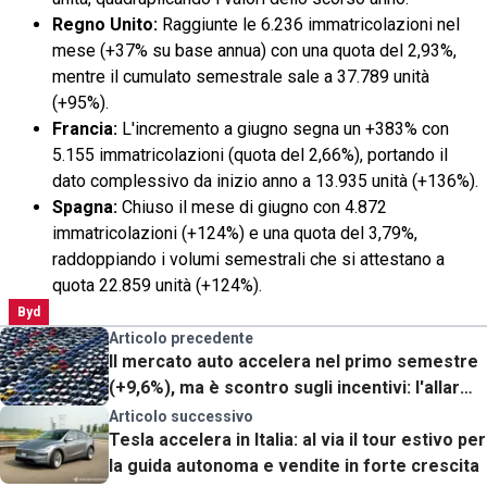
Regno Unito:
Raggiunte le 6.236 immatricolazioni nel
mese (+37% su base annua) con una quota del 2,93%,
mentre il cumulato semestrale sale a 37.789 unità
(+95%).
Francia:
L'incremento a giugno segna un +383% con
5.155 immatricolazioni (quota del 2,66%), portando il
dato complessivo da inizio anno a 13.935 unità (+136%).
Spagna:
Chiuso il mese di giugno con 4.872
immatricolazioni (+124%) e una quota del 3,79%,
raddoppiando i volumi semestrali che si attestano a
quota 22.859 unità (+124%).
Byd
Articolo precedente
Il mercato auto accelera nel primo semestre
(+9,6%), ma è scontro sugli incentivi: l'allarme
di UNRAE
Articolo successivo
Tesla accelera in Italia: al via il tour estivo per
la guida autonoma e vendite in forte crescita