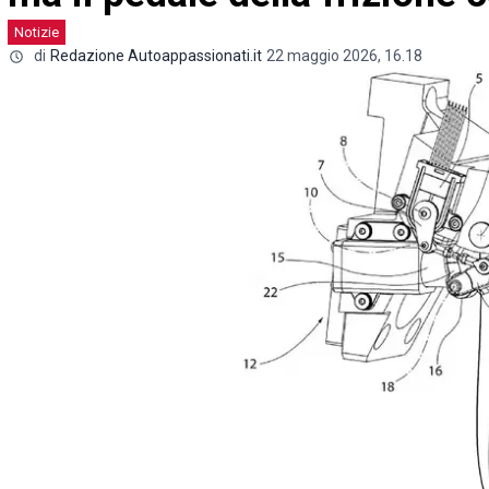
Notizie
di
Redazione Autoappassionati.it
22 maggio 2026, 16.18