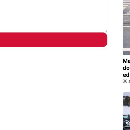
Ma
do
ed
06 