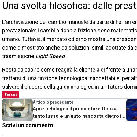
Una svolta filosofica: dalle pres
L'archiviazione del cambio manuale da parte di Ferrari e
prestazionale: i cambi a doppia frizione sono matematic
umano. Tuttavia, il mercato odierno mostra una crescente
come dimostrato anche da soluzioni simili adottate da
trasmissione
Light Speed
.
Resta da capire come reagirà la clientela di fronte a una fr
trattarsi di una finzione tecnologica inaccettabile; per a
salvare il piacere della guida analogica in un futuro domin
Ferrari
Articolo precedente
Apre a Bologna il primo store Denza:
tanto lusso e un'auto nascosta dietro il
vetro
Scrivi un commento