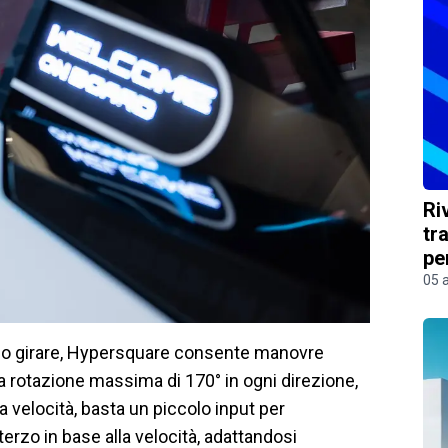
Ri
tr
pe
05 
re o girare, Hypersquare consente manovre
 rotazione massima di 170° in ogni direzione,
ta velocità, basta un piccolo input per
sterzo in base alla velocità, adattandosi