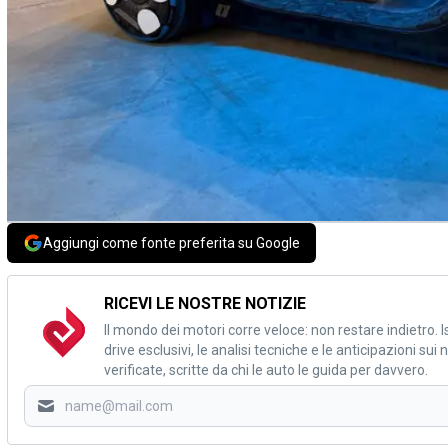
Aggiungi come fonte preferita su Google
RICEVI LE NOSTRE NOTIZIE
Il mondo dei motori corre veloce: non restare indietro. Is
drive esclusivi, le analisi tecniche e le anticipazioni su
verificate, scritte da chi le auto le guida per davvero.