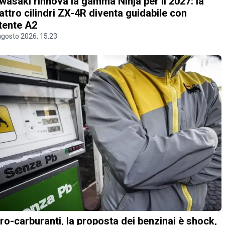
wasaki rinnova la gamma Ninja per il 2027: la
attro cilindri ZX-4R diventa guidabile con
tente A2
agosto 2026, 15.23
ro-carburanti, la proposta dei benzinai è shock,