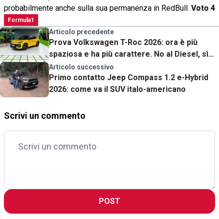
probabilmente anche sulla sua permanenza in RedBull.
Voto 4
Formula1
Articolo precedente
Prova Volkswagen T-Roc 2026: ora è più
spaziosa e ha più carattere. No al Diesel, sì
all'ibrido
Articolo successivo
Primo contatto Jeep Compass 1.2 e-Hybrid
2026: come va il SUV italo-americano
Scrivi un commento
POST