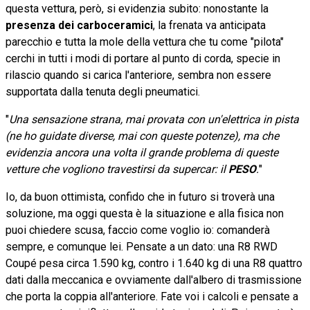
questa vettura, però, si evidenzia subito: nonostante la
presenza dei carboceramici
, la frenata va anticipata
parecchio e tutta la mole della vettura che tu come "pilota"
cerchi in tutti i modi di portare al punto di corda, specie in
rilascio quando si carica l'anteriore, sembra non essere
supportata dalla tenuta degli pneumatici.
"
Una sensazione strana, mai provata con un'elettrica in pista
(ne ho guidate diverse, mai con queste potenze), ma che
evidenzia ancora una volta il grande problema di queste
vetture che vogliono travestirsi da supercar: il
PESO
.
"
Io, da buon ottimista, confido che in futuro si troverà una
soluzione, ma oggi questa è la situazione e alla fisica non
puoi chiedere scusa, faccio come voglio io: comanderà
sempre, e comunque lei. Pensate a un dato: una R8 RWD
Coupé pesa circa 1.590 kg, contro i 1.640 kg di una R8 quattro
dati dalla meccanica e ovviamente dall'albero di trasmissione
che porta la coppia all'anteriore. Fate voi i calcoli e pensate a