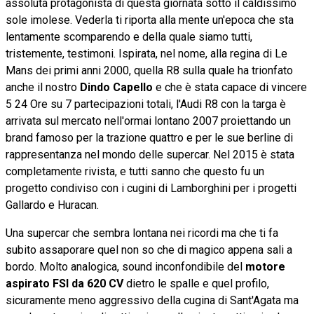
assoluta protagonista di questa giornata sotto il caldissimo
sole imolese. Vederla ti riporta alla mente un'epoca che sta
lentamente scomparendo e della quale siamo tutti,
tristemente, testimoni. Ispirata, nel nome, alla regina di Le
Mans dei primi anni 2000, quella R8 sulla quale ha trionfato
anche il nostro
Dindo Capello
e che è stata capace di vincere
5 24 Ore su 7 partecipazioni totali, l'Audi R8 con la targa è
arrivata sul mercato nell'ormai lontano 2007 proiettando un
brand famoso per la trazione quattro e per le sue berline di
rappresentanza nel mondo delle supercar. Nel 2015 è stata
completamente rivista, e tutti sanno che questo fu un
progetto condiviso con i cugini di Lamborghini per i progetti
Gallardo e Huracan.
Una supercar che sembra lontana nei ricordi ma che ti fa
subito assaporare quel non so che di magico appena sali a
bordo. Molto analogica, sound inconfondibile del
motore
aspirato FSI da 620 CV
dietro le spalle e quel profilo,
sicuramente meno aggressivo della cugina di Sant'Agata ma