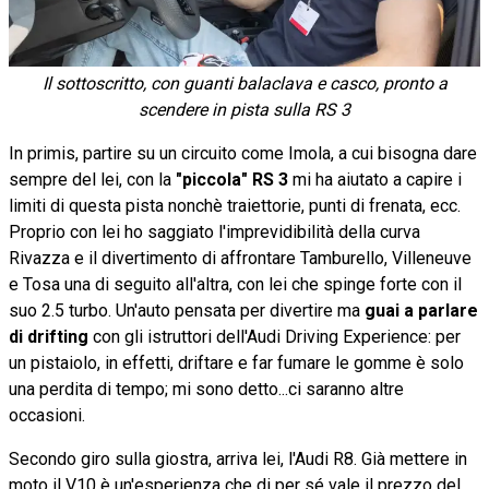
Il sottoscritto, con guanti balaclava e casco, pronto a
scendere in pista sulla RS 3
In primis, partire su un circuito come Imola, a cui bisogna dare
sempre del lei, con la
"piccola" RS 3
mi ha aiutato a capire i
limiti di questa pista nonchè traiettorie, punti di frenata, ecc.
Proprio con lei ho saggiato l'imprevidibilità della curva
Rivazza e il divertimento di affrontare Tamburello, Villeneuve
e Tosa una di seguito all'altra, con lei che spinge forte con il
suo 2.5 turbo. Un'auto pensata per divertire ma
guai a parlare
di drifting
con gli istruttori dell'Audi Driving Experience: per
un pistaiolo, in effetti, driftare e far fumare le gomme è solo
una perdita di tempo; mi sono detto...ci saranno altre
occasioni.
Secondo giro sulla giostra, arriva lei, l'Audi R8. Già mettere in
moto il V10 è un'esperienza che di per sé vale il prezzo del