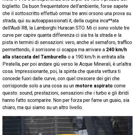
biglietto. Da buon frequentatore dell'ambiente, forse sapete
che il sottoscritto effettuò ormai tre anni orsono una prova su
strada, qui su autoappassionati.it, della cugina inca**ata
dell'Audi R8, la Lamborghi Huracan STO. Mi ci sono volute tre
curve per capire quanta differenza ci sia tra la strada e la
pista in termini di sensazioni: vero, anche al semaforo, traffico
permettendo, il sorrisone ci scappa ma arrivare a
240 km/h
alla staccata del Tamburello
o a 190 km/h in entrata alla
Piratella, per poi andare giù verso le Acque Minerali, è un'altra
cosa. Impressionante, poi, la spinta che questa vettura ti
concede fuori dalle curve, con quel crescere dei giri che
corrisponde solo a una cosa su un
motore aspirato
come
questo: sound, prestazioni, sensazioni che i turbo e gli ibridi
hanno fatto scomparire. Non per forza per farne un guaio, sia
chiaro, ma qui siamo su un altro livello.