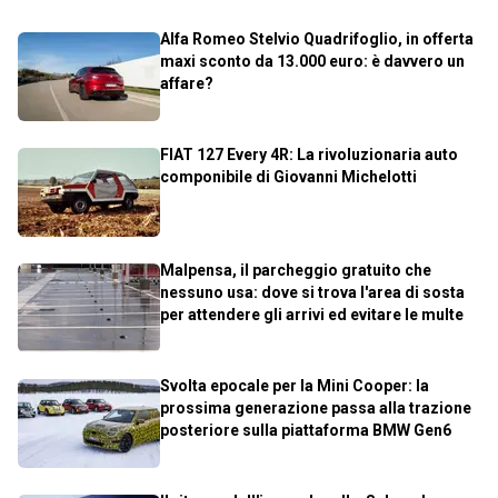
Alfa Romeo Stelvio Quadrifoglio, in offerta
maxi sconto da 13.000 euro: è davvero un
affare?
FIAT 127 Every 4R: La rivoluzionaria auto
componibile di Giovanni Michelotti
Malpensa, il parcheggio gratuito che
nessuno usa: dove si trova l'area di sosta
per attendere gli arrivi ed evitare le multe
Svolta epocale per la Mini Cooper: la
prossima generazione passa alla trazione
posteriore sulla piattaforma BMW Gen6