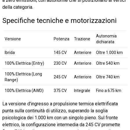
a zero emissioni, con autonomie che si posizionano ai vertici
della categoria.
Specifiche tecniche e motorizzazioni
Autonomia
Versione
Potenza
Trazione
dichiarata
Ibrida
145 CV
Anteriore
Oltre 1.000 km
100% Elettrica (Entry)
230 CV
Anteriore
Oltre 540 km
100% Elettrica (Long
245 CV
Anteriore
Oltre 740 km
Range)
100% Elettrica (AWD)
375 CV
Integrale
Fino a 675 km
La versione d'ingresso a propulsione termica elettrificata
punta sulla continuità di utilizzo, superando la soglia
psicologica dei 1.000 km con un singolo pieno. Sul fronte
elettrico, la configurazione intermedia da 245 CV promette