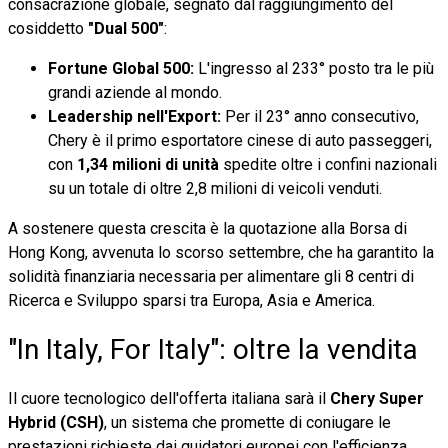
consacrazione globale, segnato dal raggiungimento del
cosiddetto
"Dual 500"
:
Fortune Global 500:
L'ingresso al 233° posto tra le più
grandi aziende al mondo.
Leadership nell'Export:
Per il 23° anno consecutivo,
Chery è il primo esportatore cinese di auto passeggeri,
con
1,34 milioni di unità
spedite oltre i confini nazionali
su un totale di oltre 2,8 milioni di veicoli venduti.
A sostenere questa crescita è la quotazione alla Borsa di
Hong Kong, avvenuta lo scorso settembre, che ha garantito la
solidità finanziaria necessaria per alimentare gli 8 centri di
Ricerca e Sviluppo sparsi tra Europa, Asia e America.
"In Italy, For Italy": oltre la vendita
Il cuore tecnologico dell'offerta italiana sarà il
Chery Super
Hybrid (CSH)
, un sistema che promette di coniugare le
prestazioni richieste dai guidatori europei con l'efficienza