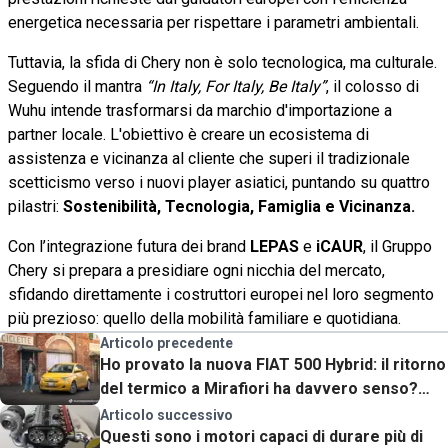
energetica necessaria per rispettare i parametri ambientali.
Tuttavia, la sfida di Chery non è solo tecnologica, ma culturale.
Seguendo il mantra
“In Italy, For Italy, Be Italy”
, il colosso di
Wuhu intende trasformarsi da marchio d'importazione a
partner locale. L'obiettivo è creare un ecosistema di
assistenza e vicinanza al cliente che superi il tradizionale
scetticismo verso i nuovi player asiatici, puntando su quattro
pilastri:
Sostenibilità, Tecnologia, Famiglia e Vicinanza.
Con l’integrazione futura dei brand
LEPAS
e
iCAUR
, il Gruppo
Chery si prepara a presidiare ogni nicchia del mercato,
sfidando direttamente i costruttori europei nel loro segmento
più prezioso: quello della mobilità familiare e quotidiana.
Articolo precedente
Ho provato la nuova FIAT 500 Hybrid: il ritorno
del termico a Mirafiori ha davvero senso?
Prezzi e come va
Articolo successivo
Questi sono i motori capaci di durare più di