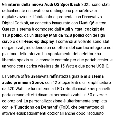
Gli
interni della nuova Audi Q3 Sportback
2025 sono stati
radicalmente rinnovati e si distinguono per un'elevata
digitalizzazione. L'abitacolo si presenta con l'innovativo
Digital Cockpit, un concetto inaugurato con l'Audi Q6 e-tron.
Questo sistema è composto dall'
Audi virtual cockpit da
11,9 pollici
, da un
display MMI da 12,8 pollici
con design
curvo e dall'
Head-up display
. I comandi al volante sono stati
riorganizzati, includendo un selettore del cambio integrato nel
piantone dello sterzo. Lo spostamento del selettore ha
liberato spazio sulla console centrale per due portabicchieri e
un vano con ricarica wireless da 15 Watt e due porte USB-C.
La vettura offre un'elevata raffinatezza grazie al
sistema
audio premium Sonos
con 12 altoparlanti e un amplificatore
da 420 Watt. Le luci interne a LED retroilluminate nei pannelli
porta creano effetti dinamici personalizzabili in 30 diverse
colorazioni. La personalizzazione è ulteriormente ampliata
con le "
Functions on Demand
" (FoD), che permettono di
attivare equipaggiamenti opzionali anche dopo l'acquisto.