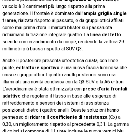
veicolo è 3 centimetri più lungo rispetto alla prima
generazione. Il frontale è dominato dall'
ampia griglia single
frame
, rialzata rispetto al passato, e da gruppi ottici affilati
come mai prima d'ora. I marcati blister sui passaruota
richiamano la trazione integrale quattro. La
linea del tetto
scende con un andamento da coupé, rendendo la vettura 29
millimetri più bassa rispetto al SUV Q3.
Anche il posteriore presenta un'estetica curata, con linee
pulite,
estrattore sportivo
e una nuova fascia luminosa che
unisce i gruppi ottici. I quattro anelli posteriori sono ora
illuminati, una novità condivisa con la Q3 SUV e la A6 e-tron.
L'aerodinamica è stata ottimizzata con
prese d'aria frontali
adattive
che regolano il flusso in base alle esigenze di
raffreddamento e sensori dei sistemi di assistenza
posizionati dietro i quattro anelli. Queste soluzioni hanno
permesso di
ridurre il coefficiente di resistenza
(Cx) a
0,30, un miglioramento rispetto al precedente 0,31. La gamma
di colori si compone di 11 tinte, incluse le nuove vernici blu