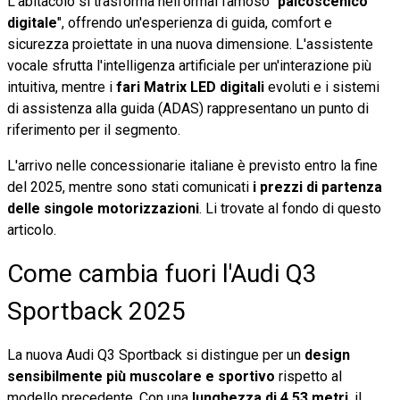
L'abitacolo si trasforma nell'ormai famoso "
palcoscenico
digitale
", offrendo un'esperienza di guida, comfort e
sicurezza proiettate in una nuova dimensione. L'assistente
vocale sfrutta l'intelligenza artificiale per un'interazione più
intuitiva, mentre i
fari Matrix LED digitali
evoluti e i sistemi
di assistenza alla guida (ADAS) rappresentano un punto di
riferimento per il segmento.
L'arrivo nelle concessionarie italiane è previsto entro la fine
del 2025, mentre sono stati comunicati
i prezzi di partenza
delle singole motorizzazioni
. Li trovate al fondo di questo
articolo.
Come cambia fuori l'Audi Q3
Sportback 2025
La nuova Audi Q3 Sportback si distingue per un
design
sensibilmente più muscolare e sportivo
rispetto al
modello precedente. Con una
lunghezza di 4,53 metri
, il