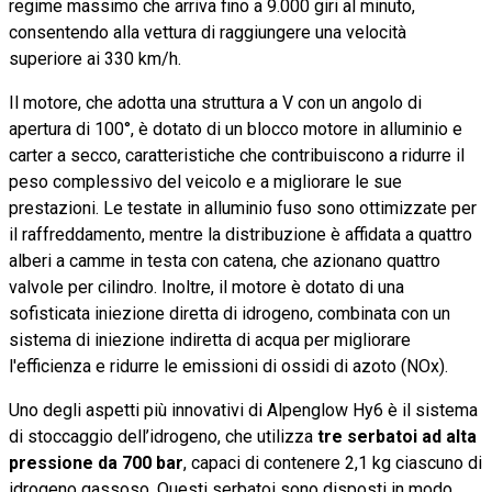
regime massimo che arriva fino a 9.000 giri al minuto,
consentendo alla vettura di raggiungere una velocità
superiore ai 330 km/h.
Il motore, che adotta una struttura a V con un angolo di
apertura di 100°, è dotato di un blocco motore in alluminio e
carter a secco, caratteristiche che contribuiscono a ridurre il
peso complessivo del veicolo e a migliorare le sue
prestazioni. Le testate in alluminio fuso sono ottimizzate per
il raffreddamento, mentre la distribuzione è affidata a quattro
alberi a camme in testa con catena, che azionano quattro
valvole per cilindro. Inoltre, il motore è dotato di una
sofisticata iniezione diretta di idrogeno, combinata con un
sistema di iniezione indiretta di acqua per migliorare
l'efficienza e ridurre le emissioni di ossidi di azoto (NOx).
Uno degli aspetti più innovativi di Alpenglow Hy6 è il sistema
di stoccaggio dell’idrogeno, che utilizza
tre serbatoi ad alta
pressione da 700 bar
, capaci di contenere 2,1 kg ciascuno di
idrogeno gassoso. Questi serbatoi sono disposti in modo