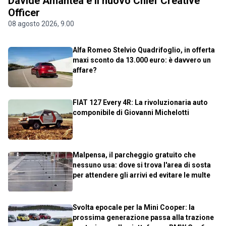
Davide Amantea è il nuovo Chief Creative
Officer
08 agosto 2026, 9.00
Alfa Romeo Stelvio Quadrifoglio, in offerta
maxi sconto da 13.000 euro: è davvero un
affare?
FIAT 127 Every 4R: La rivoluzionaria auto
componibile di Giovanni Michelotti
Malpensa, il parcheggio gratuito che
nessuno usa: dove si trova l'area di sosta
per attendere gli arrivi ed evitare le multe
Svolta epocale per la Mini Cooper: la
prossima generazione passa alla trazione