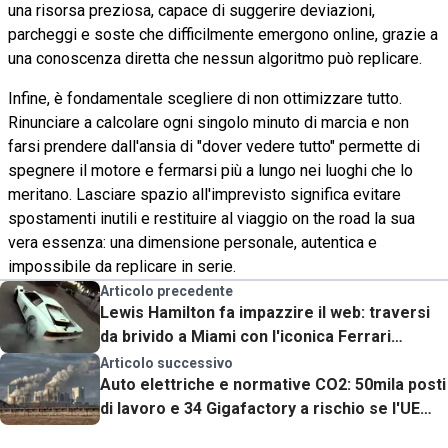
una risorsa preziosa, capace di suggerire deviazioni,
parcheggi e soste che difficilmente emergono online, grazie a
una conoscenza diretta che nessun algoritmo può replicare.
Infine, è fondamentale scegliere di non ottimizzare tutto.
Rinunciare a calcolare ogni singolo minuto di marcia e non
farsi prendere dall'ansia di "dover vedere tutto" permette di
spegnere il motore e fermarsi più a lungo nei luoghi che lo
meritano. Lasciare spazio all'imprevisto significa evitare
spostamenti inutili e restituire al viaggio on the road la sua
vera essenza: una dimensione personale, autentica e
impossibile da replicare in serie.
Articolo precedente
Lewis Hamilton fa impazzire il web: traversi
da brivido a Miami con l'iconica Ferrari
Testarossa (VIDEO)
Articolo successivo
Auto elettriche e normative CO2: 50mila posti
di lavoro e 34 Gigafactory a rischio se l'UE
cambia rotta? Lo studio che fa discutere