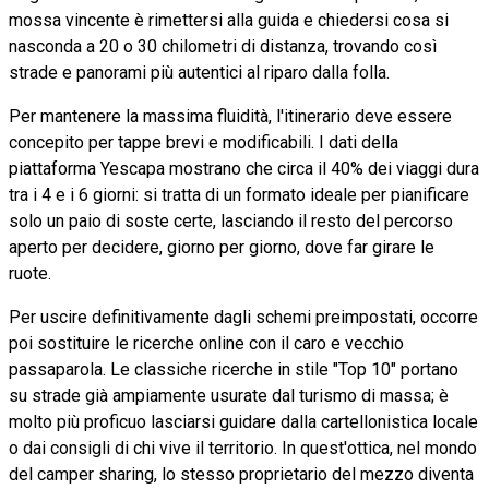
mossa vincente è rimettersi alla guida e chiedersi cosa si
nasconda a 20 o 30 chilometri di distanza, trovando così
strade e panorami più autentici al riparo dalla folla.
Per mantenere la massima fluidità, l'itinerario deve essere
concepito per tappe brevi e modificabili. I dati della
piattaforma Yescapa mostrano che circa il 40% dei viaggi dura
tra i 4 e i 6 giorni: si tratta di un formato ideale per pianificare
solo un paio di soste certe, lasciando il resto del percorso
aperto per decidere, giorno per giorno, dove far girare le
ruote.
Per uscire definitivamente dagli schemi preimpostati, occorre
poi sostituire le ricerche online con il caro e vecchio
passaparola. Le classiche ricerche in stile "Top 10" portano
su strade già ampiamente usurate dal turismo di massa; è
molto più proficuo lasciarsi guidare dalla cartellonistica locale
o dai consigli di chi vive il territorio. In quest'ottica, nel mondo
del camper sharing, lo stesso proprietario del mezzo diventa