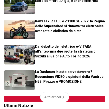
tanto comfort. Ah già, è anche elettrica
Kawasaki Z1100 e Z1100 SE 2027: la Regina
delle Supernaked si rinnova tra elettronica
avanzata e ciclistica da pista
Dal debutto dell'elettrico e-VITARA
all'anteprima due ruote: la strategia di
Suzuki al Salone Auto Torino 2026
La Dashcam in auto serve davvero?
Recensione VIDEO e opinioni della Vantrue
N5S. Prezzo e PROMOZIONE
Altri articoli
Ultime Notizie