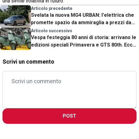
una simile volatilità in futuro.
Articolo precedente
Svelata la nuova MG4 URBAN: l'elettrica che
promette spazio da ammiraglia a prezzi da
citycar
Articolo successivo
Vespa festeggia 80 anni di storia: arrivano le
edizioni speciali Primavera e GTS 80th. Ecco i
prezzi
Scrivi un commento
POST