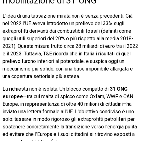
mobilitazione di 31 ONG
L'idea di una tassazione mirata non è senza precedenti. Già
nel 2022 l'UE aveva introdotto un prelievo del 33% sugli
extraprofitti derivanti dai combustibili fossili (definiti come
quegli utili superiori del 20% o più rispetto alla media 2018-
2021). Questa misura fruttò circa 28 miliardi di euro tra il 2022
e il 2023. Tuttavia, T&E ricorda che in Italia i risultati di quel
prelievo furono inferiori al potenziale, e auspica oggi un
meccanismo più solido, con una base imponibile allargata e
una copertura settoriale più estesa.
La richiesta non è isolata. Un blocco compatto di
31 ONG
europee
—tra cui realtà di spicco come Oxfam, WWF e CAN
Europe, in rappresentanza di oltre 40 milioni di cittadini—ha
inviato una lettera formale all'UE. L'obiettivo condiviso è uno
solo: tassare in modo rigoroso gli extraprofitti petroliferi per
sostenere concretamente la transizione verso l'energia pulita
ed evitare che l'Europa e i suoi cittadini si ritrovino esposti a