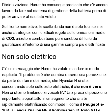
l'ibridizzazione. Harrer ha comunque precisato che c'è ancora
lavoro da fare sul sistema di gestione della batteria prima di
poter arrivare al risultato voluto.
Sul fronte normativo, la scelta ibrida non è solo tecnica ma
anche strategica: con le attuali regole sulle emissioni medie
di
CO2
, un'auto a combustione pura sarebbe difficile da
giustificare all'interno di una gamma sempre più elettrificata.
Non solo elettrico
C'è un messaggio che Harrer ha voluto mandare in modo
esplicito: "Il problema è che sembra esserci una percezione,
da parte dei fan e dei media, che Hyundai N si stia
concentrando solo sulle auto elettriche, il che
non è vero
.
Non ci stiamo limitando ai veicoli EV." Una presa di posizione
importante, soprattutto in un segmento che si sta
rapidamente elettrificando con modelli come il
Peugeot e-
208
, la
Lancia Ypsilon HF
, il
Volkswagen ID
.
Polo GTI
e