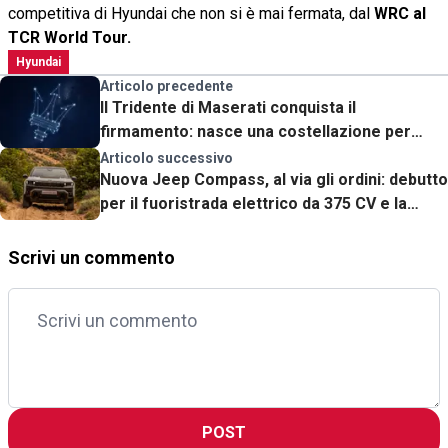
competitiva di Hyundai che non si è mai fermata, dal
WRC
al
TCR World Tour.
Hyundai
Articolo precedente
Il Tridente di Maserati conquista il
firmamento: nasce una costellazione per
celebrare i cento anni del logo
Articolo successivo
Nuova Jeep Compass, al via gli ordini: debutto
per il fuoristrada elettrico da 375 CV e la
variante a lunga autonomia
Scrivi un commento
POST