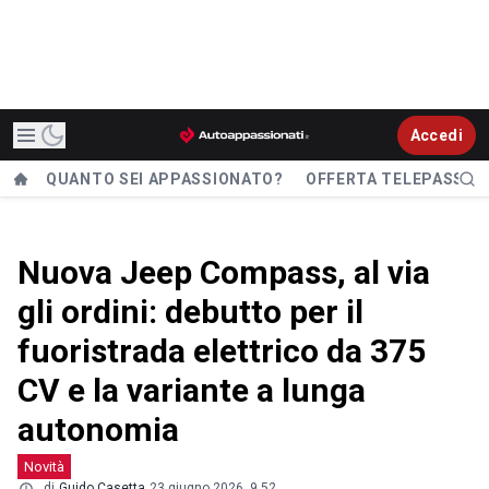
Accedi
QUANTO SEI APPASSIONATO?
OFFERTA TELEPASS
Nuova Jeep Compass, al via
gli ordini: debutto per il
fuoristrada elettrico da 375
CV e la variante a lunga
autonomia
Novità
di
Guido Casetta
23 giugno 2026, 9.52