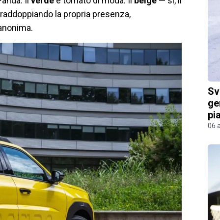
Panda. Il
verde
è tornato di moda. Il
beige
— sì, il
 raddoppiando la propria presenza,
 anonima.
Sv
ge
pi
06 