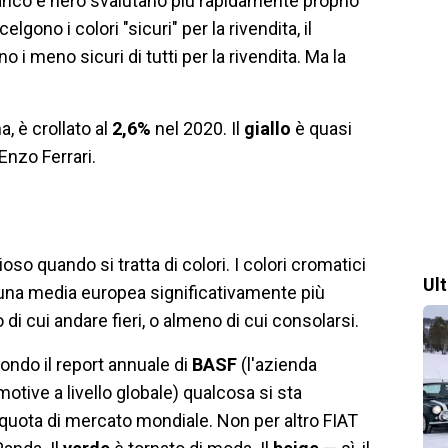
anco e nero svalutano più rapidamente proprio
lgono i colori "sicuri" per la rivendita, il
o i meno sicuri di tutti per la rivendita. Ma la
, è crollato al
2,6%
nel 2020. Il
giallo
è quasi
nzo Ferrari.
ioso quando si tratta di colori. I colori cromatici
Ul
 una media europea significativamente più
di cui andare fieri, o almeno di cui consolarsi.
condo il report annuale di
BASF
(l'azienda
tive a livello globale) qualcosa si sta
quota di mercato mondiale. Non per altro FIAT