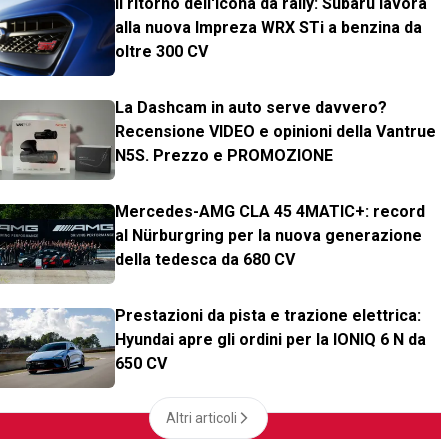
Il ritorno dell'icona da rally: Subaru lavora
alla nuova Impreza WRX STi a benzina da
oltre 300 CV
La Dashcam in auto serve davvero?
Recensione VIDEO e opinioni della Vantrue
N5S. Prezzo e PROMOZIONE
Mercedes-AMG CLA 45 4MATIC+: record
al Nürburgring per la nuova generazione
della tedesca da 680 CV
Prestazioni da pista e trazione elettrica:
Hyundai apre gli ordini per la IONIQ 6 N da
650 CV
Altri articoli