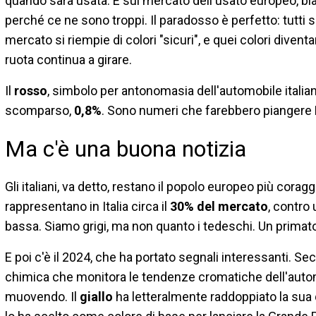
quando sarà usata. E sul mercato dell'usato europeo, bi
perché ce ne sono troppi. Il paradosso è perfetto: tutti sce
mercato si riempie di colori "sicuri", e quei colori diventan
ruota continua a girare.
Il
rosso
, simbolo per antonomasia dell'automobile italiana
scomparso,
0,8%
. Sono numeri che farebbero piangere E
Ma c'è una buona notizia
Gli italiani, va detto, restano il popolo europeo più coragg
rappresentano in Italia circa il
30% del mercato
, contro
bassa. Siamo grigi, ma non quanto i tedeschi. Un primato 
E poi c'è il 2024, che ha portato segnali interessanti. Se
chimica che monitora le tendenze cromatiche dell'automo
muovendo. Il
giallo
ha letteralmente raddoppiato la sua 