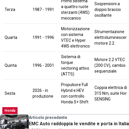
Primo sistema
Sospensioni a
a quattro ruote
Terza
1987 - 1991
doppio braccio
sterzanti (4WS)
oscillante
meccanico
Motorizzazione
Strumentazione
con sistema
Quarta
1991 - 1996
elettroluminescent
VTEC e Hyper
motore 2.2
4WS elettronico
Sistema di
Motore 2.2 VTEC
torque
Quinta
1996 - 2001
(200 CV), cambio
vectoring attivo
sequenziale
(ATTS)
Propulsore Full
Coppia elettrica di
2026 - in
Hybrid e:HEV
Sesta
315 Nm, suite Hon
produzione
con controllo
SENSING
Honda S+ Shift
Honda
Articolo precedente
EMC Auto raddoppia le vendite e porta in Italia