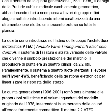
Con il debutto della quarta generazione (1991-1996), il design
della Prelude subì un radicale cambiamento geometrico,
abbandonando i fari a scomparsa a favori di gruppi ottici
alogeni sottili e introducendo interni caratterizzati da una
strumentazione elettroluminescente estesa su tutta la
plancia.
La quarta serie introdusse nel listino della coupé l'architettura
motoristica
VTEC
(
Variable Valve Timing and Lift Electronic
Control
), il sistema di fasatura e alzata variabile delle valvole
che divenne il simbolo prestazionale del marchio. Il
propulsore di punta era un quattro cilindri da 2,2 litri.
Parallelamente, il sistema a quattro ruote sterzanti si evolse
nell'
Hyper 4WS
, beneficiando della gestione elettronica per
linearizzare la risposta dello sterzo.
La quinta generazione (1996-2001) tornò parzialmente alle
proporzioni stilistiche e ai volumi squadrati del modello
originario del 1978, inserendosi in un mercato delle coupé
all'epoca fortemente competitivo. Il motore 2.2 VTEC