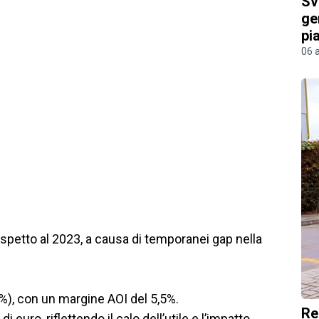
Sv
ge
pi
06 
rispetto al 2023, a causa di temporanei gap nella
4%), con un margine AOI del 5,5%.
Re
i euro, riflettendo il calo dell’utile e l’impatto