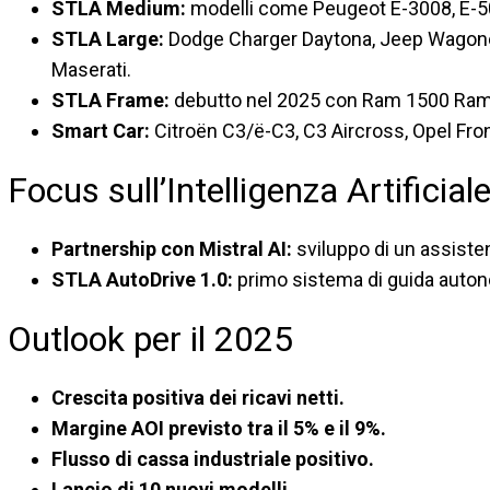
STLA Medium:
modelli come Peugeot E-3008, E-5
STLA Large:
Dodge Charger Daytona, Jeep Wagoneer
Maserati.
STLA Frame:
debutto nel 2025 con Ram 1500 Ramc
Smart Car:
Citroën C3/ë-C3, C3 Aircross, Opel Fron
Focus sull’Intelligenza Artifici
Partnership con Mistral AI:
sviluppo di un assisten
STLA AutoDrive 1.0:
primo sistema di guida autonom
Outlook per il 2025
Crescita positiva dei ricavi netti.
Margine AOI previsto tra il 5% e il 9%.
Flusso di cassa industriale positivo.
Lancio di 10 nuovi modelli.