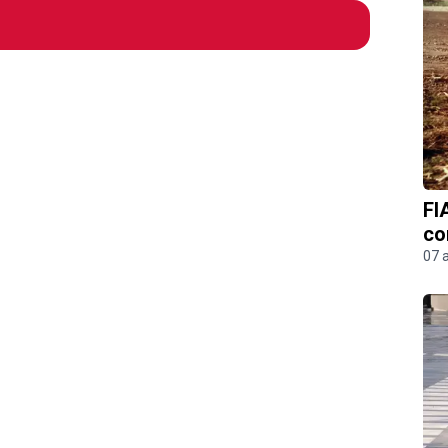
FI
co
07 